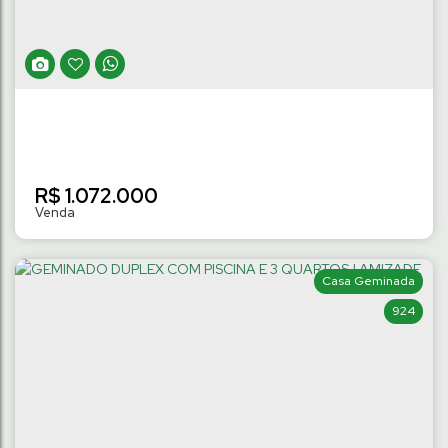
Amizade
,
Jaraguá do Sul
,
Santa Catarina
,
Brasil
3
Dormitório(s)
2 ~ 3
Banheiro(s)
145
m²
Privativo:
1
Suíte(s)
.00
2
Vaga(s)
R$
1.072.000
Casa Geminada
924
GEMINADO DUPLEX COM 3 QUARTOS |
AMIZADE
Amizade
,
Jaraguá do Sul
,
Santa Catarina
,
Brasil