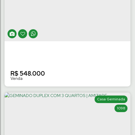
2 SUÍTES | AMIZADE
Amizade
,
Jaraguá do Sul
,
Santa Catarina
,
Brasil
2
Dormitório(s)
2 ~ 3
Banheiro(s)
82
m²
Privativo:
2
Suíte(s)
.98
1
Vaga(s)
R$
548.000
Casa Geminada
1098
GEMINADO DUPLEX COM PISCINA E 2