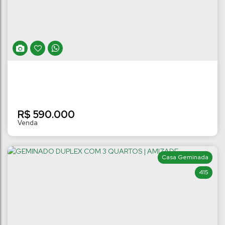
Amizade
,
Jaraguá do Sul
,
Santa Catarina
,
Brasil
3
Dormitório(s)
2 ~ 3
Banheiro(s)
108
m²
Privativo:
1
Suíte(s)
.20
2
Vaga(s)
R$
590.000
Casa Geminada
415
GEMINADO DUPLEX COM 3 QUARTOS |
AMIZADE