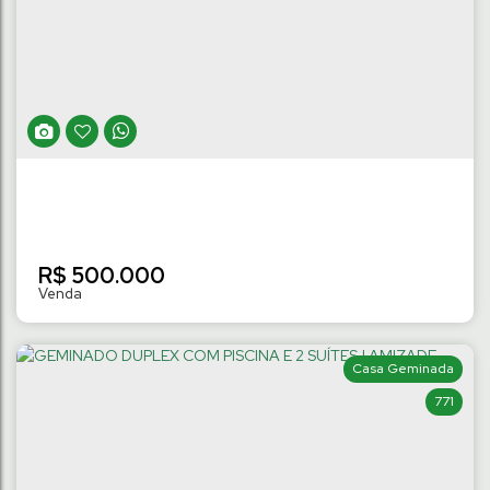
2 QUARTOS | AMIZADE
Amizade
,
Jaraguá do Sul
,
Santa Catarina
,
Brasil
2
Dormitório(s)
2
Banheiro(s)
84
m²
Privativo:
1
Suíte(s)
.00
2
Vaga(s)
R$
500.000
Casa Geminada
771
GEMINADO DUPLEX SEMIMOBILIADO COM