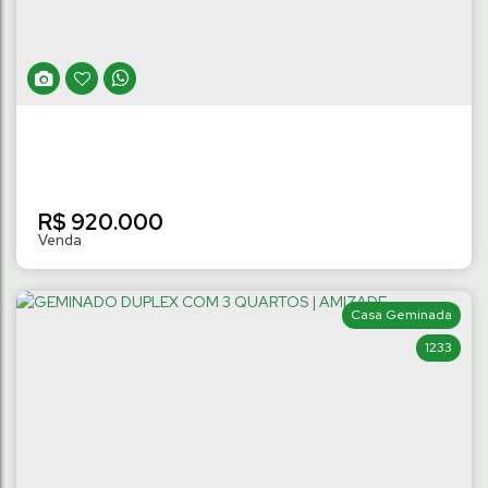
Amizade
,
Jaraguá do Sul
,
Santa Catarina
,
Brasil
3
Dormitório(s)
2 ~ 3
Banheiro(s)
137
m²
Privativo:
1
Suíte(s)
.28
2
Vaga(s)
R$
920.000
Casa Geminada
1233
GEMINADO DUPLEX ALTO PADRÃO COM 3
QUARTOS | AMIZADE