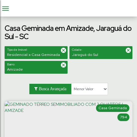
Casa Geminada em Amizade, Jaraguá do
Sul - SC
Tipo de Imóvel:
Cidade:
Residencial » Casa Geminada
Jaraguá do Sul
Bairro:
Amizade
Busca Avançada
Casa Geminada
794