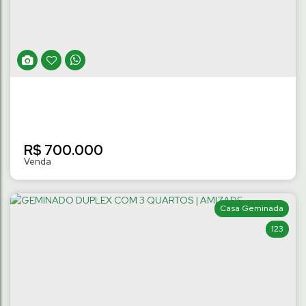
Amizade
,
Jaraguá do Sul
,
Santa Catarina
,
Brasil
3
Dormitório(s)
2 ~ 3
Banheiro(s)
122
m²
Privativo:
1
Suíte(s)
.91
2
Vaga(s)
R$
700.000
Casa Geminada
123
GEMINADO DUPLEX COM 3 QUARTOS |
AMIZADE