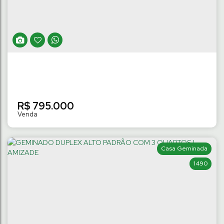
Amizade
,
Jaraguá do Sul
,
Santa Catarina
,
Brasil
3
Dormitório(s)
2 ~ 3
Banheiro(s)
113
m²
Privativo:
1
Suíte(s)
.00
2
Vaga(s)
R$
795.000
Casa Geminada
1490
GEMINADO DUPLEX COM 3 QUARTOS |
AMIZADE