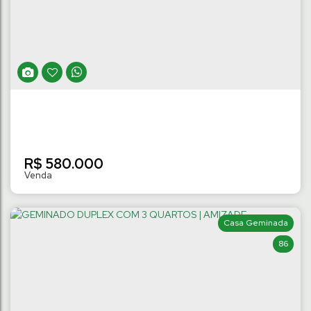
SUÍTES | AMIZADE
Amizade
,
Jaraguá do Sul
,
Santa Catarina
,
Brasil
2
Dormitório(s)
2 ~ 3
Banheiro(s)
100
m²
Privativo:
2
Suíte(s)
.00
2
Vaga(s)
R$
580.000
Casa Geminada
86
GEMINADO DUPLEX COM 3 QUARTOS |
AMIZADE