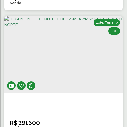
Lote/Terreno
1585
APARTAMENTO SEMIMOBILIADO COM 2
QUARTOS | ILHA DA FIGUEIRA
Ilha da Figueira
,
Jaraguá do Sul
,
Santa Catarina
,
Brasil
2
Dormitório(s)
1
Banheiro(s)
49
m²
Privativo:
1
Vaga(s)
.39
R$
291.600