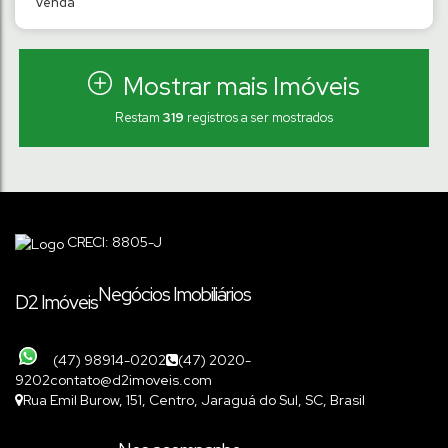
Mostrar mais Imóveis
Restam
319
registros a ser mostrados
TERRENO NO LOT. QUEBEC DE 325M² à
744M² | TRÊS RIOS DO NORTE
Três Rios do Norte
,
Jaraguá do Sul
,
Santa Catarina
,
Brasil
CRECI: 8805-J
Negócios Imobiliários
D2 Imóveis
(47) 98914-0202
(47) 2020-
9202
contato@d2imoveis.com
Rua Emil Burow
,
151
,
Centro
,
Jaraguá do Sul
,
SC
,
Brasil