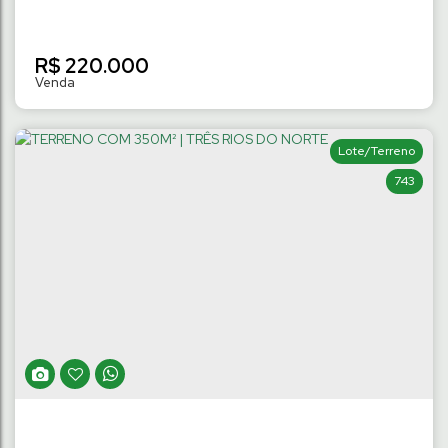
R$
220.000
Lote/Terreno
743
TERRENO COM 377M² | BARRA DO RIO
CERRO
Barra do Rio Cerro
,
Jaraguá do Sul
,
Santa Catarina
,
Brasil
377
m²
Terreno:
15
m
Fundos:
15
m
Frente:
.74
.10
.00
24
m
Lado Direito:
26
m
Lado Esquerdo:
.37
.05