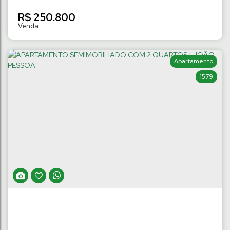
R$
250.800
Apartamento
1579
TERRENO NO LOT. PAINEIRAS III DE 282M² À
470M² | TRÊS RIOS DO NORTE
Três Rios do Norte
,
Jaraguá do Sul
,
Santa Catarina
,
Brasil