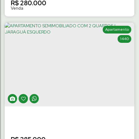
R$
280.000
Apartamento
1440
TERRENO NO LOT. VALDOMIRO EHLERT DE
312M² | CHICO DE PAULO
Chico de Paulo
,
Jaraguá do Sul
,
Santa Catarina
,
Brasil
312
m²
Terreno:
.00