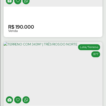
R$
190.000
Lote/Terreno
877
TERRENO COM 280M² | JARAGUÁ 84
Jaraguá 84
,
Jaraguá do Sul
,
Santa Catarina
,
Brasil
280
m²
Terreno:
10
m
Fundos:
10
m
Frente:
.00
.00
.00
28
m
Lado Direito:
28
m
Lado Esquerdo:
.00
.00