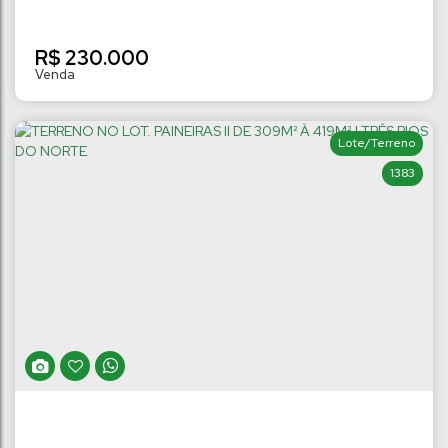
R$
230.000
Lote/Terreno
1383
TERRENO COM 350M² | TRÊS RIOS DO
NORTE
Três Rios do Norte
,
Jaraguá do Sul
,
Santa Catarina
,
Brasil
350
m²
Terreno:
14
m
Fundos:
14
m
Frente:
.00
.17
.17
25
m
Lado Direito:
24
m
Lado Esquerdo:
.53
.00