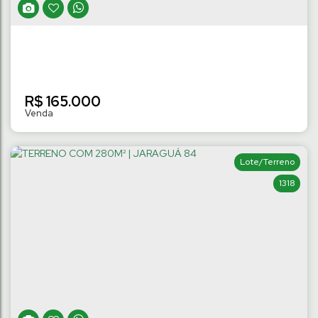
R$
165.000
Lote/Terreno
1318
TERRENO NO LOT. VIP DE 311M² à 450M² |
TRÊS RIOS DO NORTE
Três Rios do Norte
,
Jaraguá do Sul
,
Santa Catarina
,
Brasil
311
m²
Terreno:
.00