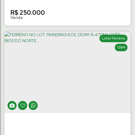
R$
250.000
Lote/Terreno
1384
APARTAMENTO COM 2 QUARTOS | TRÊS
RIOS DO NORTE
Três Rios do Norte
,
Jaraguá do Sul
,
Santa Catarina
,
Brasil
2
Dormitório(s)
1
Banheiro(s)
50
~ 59
m²
Privativo:
1
Vaga(s)
.73
.00