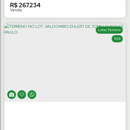
R$
267.234
Lote/Terreno
926
CONDOMÍNIO VILLA FLORENÇA |
BANANAL DO SUL
Bananal do Sul
,
Guaramirim
,
Santa Catarina
,
Brasil
242
m²
Terreno:
.13