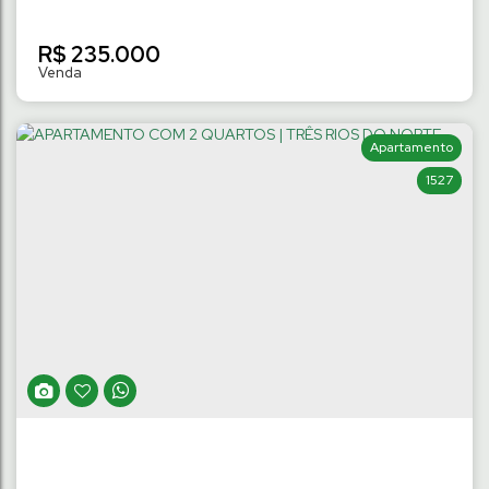
R$
235.000
Apartamento
1527
TERRENO NO LOT. PAINEIRAS II DE 309M² À
419M² | TRÊS RIOS DO NORTE
Três Rios do Norte
,
Jaraguá do Sul
,
Santa Catarina
,
Brasil