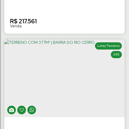
R$
217.561
Lote/Terreno
395
TERRENO NO LOT. VICTÓRIA DE 334M² À
554M² | RIO HERN
Rio Hern
,
Schroeder
,
Santa Catarina
,
Brasil
334
m²
Terreno:
.71