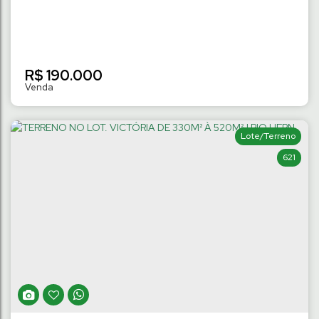
R$
190.000
Lote/Terreno
621
TERRENO COM 343M² | TRÊS RIOS DO
NORTE
Três Rios do Norte
,
Jaraguá do Sul
,
Santa Catarina
,
Brasil
343
m²
Terreno:
14
m
Fundos:
14
m
Frente:
.00
.00
.00
24
m
Lado Direito:
24
m
Lado Esquerdo:
.50
.50