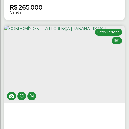
R$
265.000
Lote/Terreno
891
APARTAMENTO SEMIMOBILIADO COM 2
QUARTOS | JOÃO PESSOA
João Pessoa
,
Jaraguá do Sul
,
Santa Catarina
,
Brasil
2
Dormitório(s)
1
Banheiro(s)
39
m²
Privativo:
48
m²
Total:
.86
.47
1
Vaga(s)