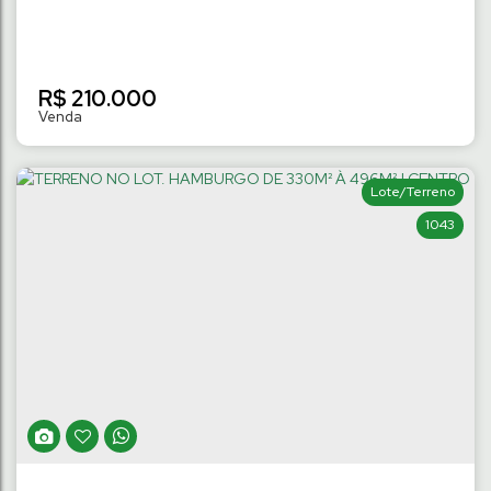
R$
210.000
Lote/Terreno
1043
TERRENO NO LOT. MONTE CASTELO DE
305M² à 480M² | RIO CERRO I
Rio Cerro I
,
Jaraguá do Sul
,
Santa Catarina
,
Brasil
305
m²
Terreno:
.00