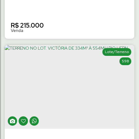
R$
215.000
Lote/Terreno
598
TERRENO NO LOT. HAMBURGO DE 330M²
À 496M² | CENTRO
Centro
,
Schroeder
,
Santa Catarina
,
Brasil
330
m²
Terreno:
.00