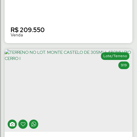
R$
209.550
Lote/Terreno
919
TERRENO NO LOT. VICTÓRIA DE 330M² À
520M² | RIO HERN
Rio Hern
,
Schroeder
,
Santa Catarina
,
Brasil
330
m²
Terreno:
13
m
Fundos:
13
m
Frente:
.00
.00
.00
26
m
Lado Direito:
26
m
Lado Esquerdo:
.26
.26