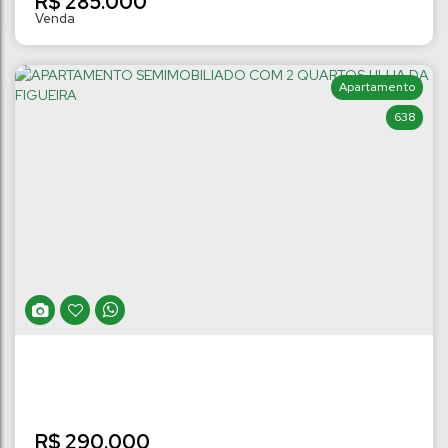
R$
285.000
Apartamento
638
APARTAMENTO SEMIMOBILIADO COM 2
QUARTOS | JARAGUÁ ESQUERDO
Jaraguá Esquerdo
,
Jaraguá do Sul
,
Santa Catarina
,
Brasil
2
Dormitório(s)
1
Banheiro(s)
45
m²
Privativo:
1
Vaga(s)
.00
R$
290.000