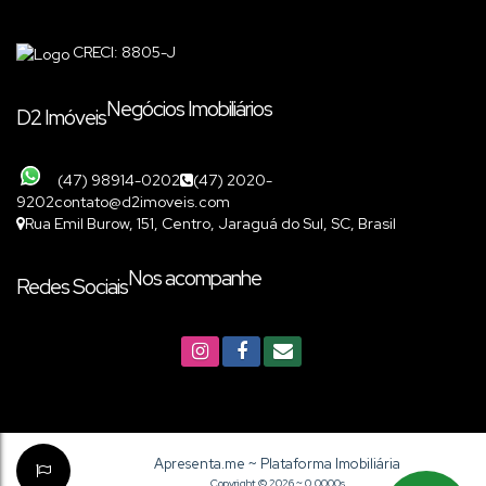
CRECI: 8805-J
Negócios Imobiliários
D2 Imóveis
(47) 98914-0202
(47) 2020-
9202
contato@d2imoveis.com
Rua Emil Burow
,
151
,
Centro
,
Jaraguá do Sul
,
SC
,
Brasil
Nos acompanhe
Redes Sociais
Apresenta.me ~ Plataforma Imobiliária
Copyright © 2026 ~ 0.0000s