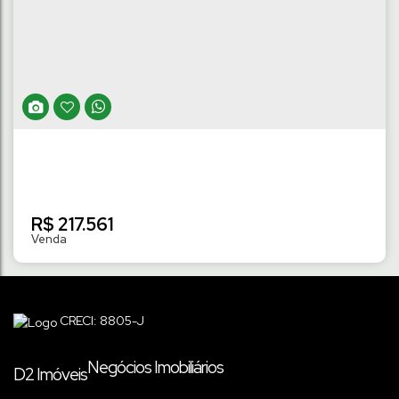
520M² | RIO HERN
Rio Hern
,
Schroeder
,
Santa Catarina
,
Brasil
330
m²
Terreno:
13
m
Fundos:
13
m
Frente:
.00
.00
.00
26
m
Lado Direito:
26
m
Lado Esquerdo:
.26
.26
R$
217.561
CRECI: 8805-J
Negócios Imobiliários
D2 Imóveis
TERRENO NO LOT. VICTÓRIA DE 334M² À