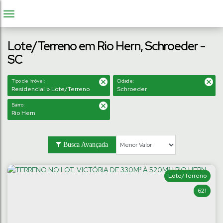
Lote/Terreno em Rio Hern, Schroeder -
SC
Tipo de Imóvel:
Cidade:
Residencial » Lote/Terreno
Schroeder
Bairro:
Rio Hern
Busca Avançada
Lote/Terreno
621