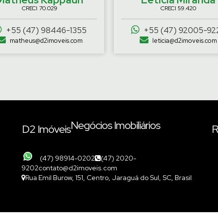
CRECI
70.029
CRECI
59.420
+55 (47) 98446-1355
+55 (47) 92005-92
matheus@d2imoveis.com
leticia@d2imoveis.com
Negócios Imobiliários
D2 Imóveis
R
(47) 98914-0202
(47) 2020-
9202
contato@d2imoveis.com
Rua Emil Burow
,
151
,
Centro
,
Jaraguá do Sul
,
SC
,
Brasil