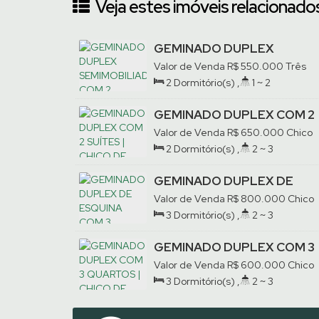
Veja estes imóveis relacionados
GEMINADO DUPLEX
SEMIMOBILIADO COM 2
Valor de Venda
R$
550.000
Três
QUARTOS | TRÊS RIOS DO
Rios do Sul, Jaraguá do Sul, Santa
2
Dormitório(s)
,
1 ~ 2
SUL
Catarina, Brasil
Banheiro(s)
,
Privativo:
75
.92
m²
,
2
Vaga(s)
GEMINADO DUPLEX COM 2
SUÍTES | CHICO DE PAULO
Valor de Venda
R$
650.000
Chico
de Paulo, Jaraguá do Sul, Santa
2
Dormitório(s)
,
2 ~ 3
Catarina, Brasil
Banheiro(s)
,
Privativo:
125
.98
m²
,
2
Suíte(s)
,
2
Vaga(s)
GEMINADO DUPLEX DE
ESQUINA COM 3 QUARTOS |
Valor de Venda
R$
800.000
Chico
CHICO DE PAULO
de Paulo, Jaraguá do Sul, Santa
3
Dormitório(s)
,
2 ~ 3
Catarina, Brasil
Banheiro(s)
,
Privativo:
154
.00
m²
,
1
Suíte(s)
,
2
Vaga(s)
GEMINADO DUPLEX COM 3
QUARTOS | CHICO DE
Valor de Venda
R$
600.000
Chico
PAULO
de Paulo, Jaraguá do Sul, Santa
3
Dormitório(s)
,
2 ~ 3
Catarina, Brasil
Banheiro(s)
,
Privativo:
126
.00
m²
,
1
Suíte(s)
,
2
Vaga(s)