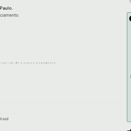
Paulo.
nciamento.
com um de nossos corretores.
rasil