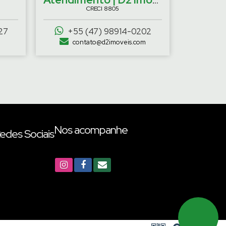
CRECI
8805
27
+55 (47) 98914-0202
contato@d2imoveis.com
Nos acompanhe
edes Sociais