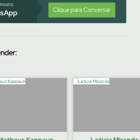
onosco
Clique para Conversar
sApp
ender:
Matheus Kappaun
Leticia Miranda