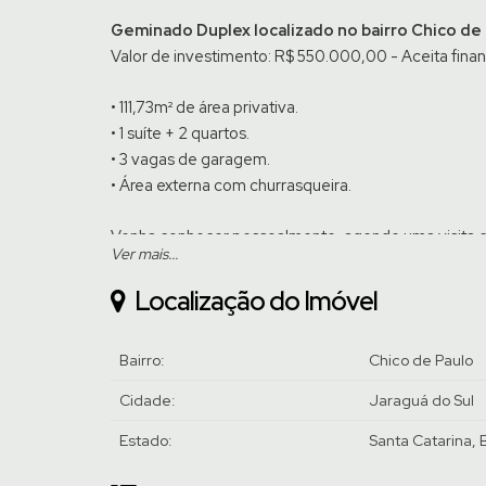
Geminado Duplex localizado no bairro Chico de 
Valor de investimento: R$ 550.000,00 - Aceita fina
• 111,73m² de área privativa.
• 1 suíte + 2 quartos.
• 3 vagas de garagem.
• Área externa com churrasqueira.
Venha conhecer pessoalmente, agende uma visita 
Ver mais...
Localização do Imóvel
Bairro:
Chico de Paulo
Cidade:
Jaraguá do Sul
Estado:
Santa Catarina, B