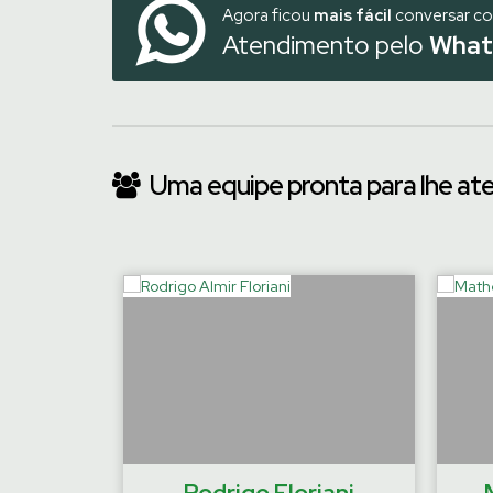
Agora ficou
mais fácil
conversar c
Atendimento pelo
What
Uma equipe pronta para lhe at
‹
emaier
Rodrigo Floriani