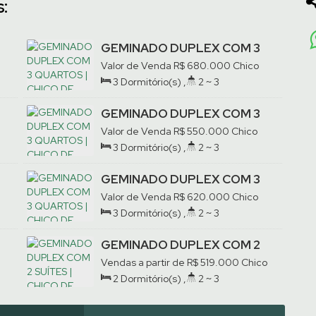
:
GEMINADO DUPLEX COM 3
QUARTOS | CHICO DE
Valor de Venda
R$
680.000
Chico
PAULO
de Paulo, Jaraguá do Sul, Santa
3
Dormitório(s)
,
2 ~ 3
Catarina, Brasil
Banheiro(s)
,
Privativo:
142
.00
~
142
.42
m²
,
1
Suíte(s)
,
2
Vaga(s)
GEMINADO DUPLEX COM 3
QUARTOS | CHICO DE
Valor de Venda
R$
550.000
Chico
PAULO
de Paulo, Jaraguá do Sul, Santa
3
Dormitório(s)
,
2 ~ 3
Catarina, Brasil
Banheiro(s)
,
Privativo:
93
.49
m²
,
1
Suíte(s)
,
2
Vaga(s)
GEMINADO DUPLEX COM 3
QUARTOS | CHICO DE
Valor de Venda
R$
620.000
Chico
PAULO
de Paulo, Jaraguá do Sul, Santa
3
Dormitório(s)
,
2 ~ 3
Catarina, Brasil
Banheiro(s)
,
Privativo:
125
.00
m²
,
1
Suíte(s)
,
1
Vaga(s)
GEMINADO DUPLEX COM 2
SUÍTES | CHICO DE PAULO
Vendas a partir de
R$
519.000
Chico
de Paulo, Jaraguá do Sul, Santa
2
Dormitório(s)
,
2 ~ 3
Catarina, Brasil
Banheiro(s)
,
Privativo:
91
.64
m²
,
2
Suíte(s)
,
2
Vaga(s)