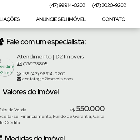
(47) 98914-0202
(47) 2020-9202
LIAÇÕES
ANUNCIE SEU IMÓVEL
CONTATO
Fale com um especialista:
Atendimento | D2 Imóveis
CRECI
8805
+55 (47) 98914-0202
contato@d2imoveis.com
Valores do Imóvel
550.000
Valor de Venda
R$
Aceita-se: Financiamento, Fundo de Garantia, Carta
de Crédito
Medidas do Imóvel