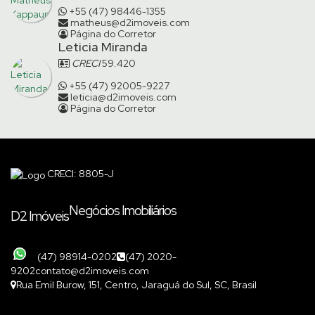
+55 (47) 98446-1355
matheus@d2imoveis.com
Página do Corretor
Leticia Miranda
CRECI
59.420
+55 (47) 92005-9227
leticia@d2imoveis.com
Página do Corretor
CRECI: 8805-J
Negócios Imobiliários
D2 Imóveis
(47) 98914-0202
(47) 2020-
9202
contato@d2imoveis.com
Rua Emil Burow
,
151
,
Centro
,
Jaraguá do Sul
,
SC
,
Brasil