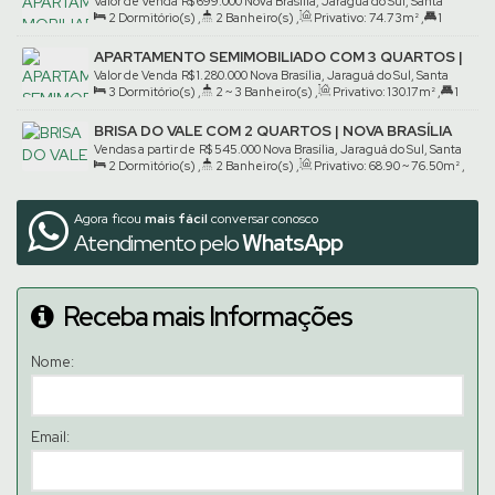
BRASÍLIA
Valor de Venda
R$
699.000
Nova Brasília, Jaraguá do Sul, Santa
2
Dormitório(s)
,
2
Banheiro(s)
,
Privativo:
74
.73
m²
,
1
Catarina, Brasil
Suíte(s)
,
1
Vaga(s)
APARTAMENTO SEMIMOBILIADO COM 3 QUARTOS |
NOVA BRASÍLIA
Valor de Venda
R$
1.280.000
Nova Brasília, Jaraguá do Sul, Santa
3
Dormitório(s)
,
2 ~ 3
Banheiro(s)
,
Privativo:
130
.17
m²
,
1
Catarina, Brasil
Suíte(s)
,
2
Vaga(s)
BRISA DO VALE COM 2 QUARTOS | NOVA BRASÍLIA
Vendas a partir de
R$
545.000
Nova Brasília, Jaraguá do Sul, Santa
2
Dormitório(s)
,
2
Banheiro(s)
,
Privativo:
68
.90
~ 76
.50
m²
,
Catarina, Brasil
1
Suíte(s)
,
1
Vaga(s)
Agora ficou
mais fácil
conversar conosco
Atendimento pelo
WhatsApp
Receba mais Informações
Nome:
Email: