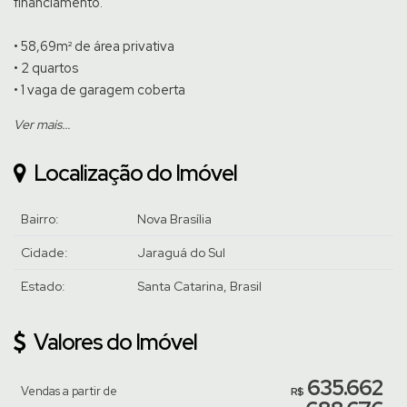
financiamento.
• 58,69m² de área privativa
• 2 quartos
• 1 vaga de garagem coberta
Ver mais...
O empreendimento conta com 14 pavimentos, sendo
99
apartamentos.
Localização do Imóvel
Área de lazer completa: Hall social, coworking, sala de
reuniões, marketplace, lavanderia compartilhada, espaço
Bairro:
Nova Brasília
gourmet, lounge com paisagismo, salão de festas, salão de
Cidade:
Jaraguá do Sul
jogos e academia.
Estado:
Santa Catarina, Brasil
Previsão de entrega para junho 2030.
Registro de Incorporação: R.4-112.283
Valores do Imóvel
Venha conhecer pessoalmente, agende uma visita com um de
635.662
Vendas a partir de
nossos corretores.
R$