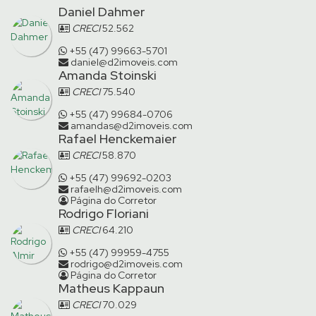
Daniel Dahmer
CRECI
52.562
+55 (47) 99663-5701
daniel@d2imoveis.com
Amanda Stoinski
CRECI
75.540
+55 (47) 99684-0706
amandas@d2imoveis.com
Rafael Henckemaier
CRECI
58.870
+55 (47) 99692-0203
rafaelh@d2imoveis.com
Página do Corretor
Rodrigo Floriani
CRECI
64.210
+55 (47) 99959-4755
rodrigo@d2imoveis.com
Página do Corretor
Matheus Kappaun
CRECI
70.029