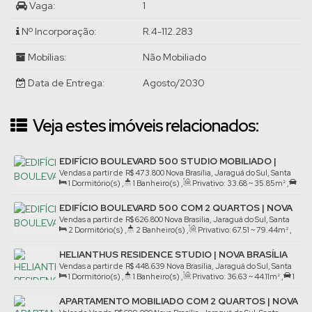
Vaga:
1
Nº Incorporação:
R.4-112.283
Mobílias:
Não Mobiliado
Data de Entrega:
Agosto/2030
Veja estes imóveis relacionados:
EDIFÍCIO BOULEVARD 500 STUDIO MOBILIADO |
NOVA BRASÍLIA
Vendas a partir de
R$
473.800
Nova Brasília, Jaraguá do Sul, Santa
1
Dormitório(s)
,
1
Banheiro(s)
,
Privativo:
33
.68
~ 35
.85
m²
,
Catarina, Brasil
1
Vaga(s)
EDIFÍCIO BOULEVARD 500 COM 2 QUARTOS | NOVA
BRASÍLIA
Vendas a partir de
R$
626.800
Nova Brasília, Jaraguá do Sul, Santa
2
Dormitório(s)
,
2
Banheiro(s)
,
Privativo:
67
.51
~ 79
.44
m²
,
Catarina, Brasil
1
Suíte(s)
,
1
Vaga(s)
HELIANTHUS RESIDENCE STUDIO | NOVA BRASÍLIA
Vendas a partir de
R$
448.639
Nova Brasília, Jaraguá do Sul, Santa
1
Dormitório(s)
,
1
Banheiro(s)
,
Privativo:
36
.63
~ 44
.11
m²
,
1
Catarina, Brasil
Vaga(s)
APARTAMENTO MOBILIADO COM 2 QUARTOS | NOVA