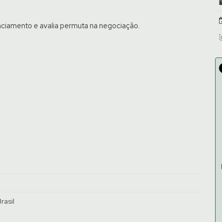
nciamento e avalia permuta na negociação.
om um de nossos corretores.
rasil