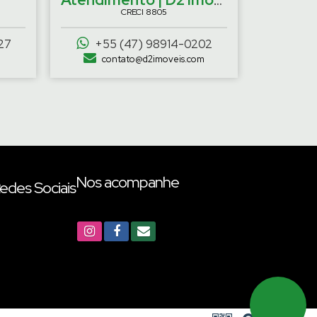
CRECI
8805
27
+55 (47) 98914-0202
contato@d2imoveis.com
Nos acompanhe
edes Sociais