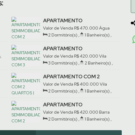
:
APARTAMENTO
SEMIMOBILIADO COM 2
Valor de Venda
R$
470.000
Água
QUARTOS | ÁGUA VERDE
Verde, Jaraguá do Sul, Santa
2
Dormitório(s)
,
1
Banheiro(s)
,
Catarina, Brasil
Privativo:
69
.33
m²
,
1
Vaga(s)
O
APARTAMENTO
SEMIMOBILIADO COM 3
,
Valor de Venda
R$
420.000
Vila
QUARTOS | VILA LENZI
Lenzi, Jaraguá do Sul, Santa
3
Dormitório(s)
,
2
Banheiro(s)
,
Catarina, Brasil
Privativo:
82
.67
m²
,
1
Suíte(s)
,
1
Vaga(s)
APARTAMENTO COM 2
QUARTOS | VILA BAEPENDI
Valor de Venda
R$
400.000
Vila
Baependi, Jaraguá do Sul, Santa
2
Dormitório(s)
,
1
Banheiro(s)
,
Catarina, Brasil
Privativo:
62
.00
m²
,
1
Vaga(s)
APARTAMENTO
SEMIMOBILIADO COM 2
Valor de Venda
R$
420.000
Barra
QUARTOS | BARRA DO RIO
do Rio Cerro, Jaraguá do Sul, Santa
2
Dormitório(s)
,
1
Banheiro(s)
,
CERRO
Catarina, Brasil
Privativo:
69
.00
m²
,
1
Vaga(s)