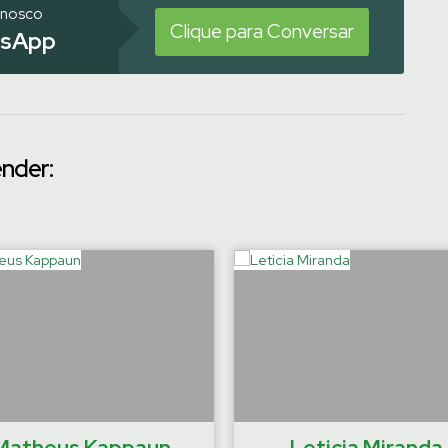
onosco
Clique para Conversar
sApp
ender:
Matheus Kappaun
Leticia Miranda