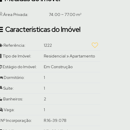
Área Privada:
74
.00
~ 77
.00
m²
Características do Imóvel
Referência:
1222
Tipo de Imóvel:
Residencial
»
Apartamento
Estágio do Imóvel:
Em Construção
Dormitório:
1
Suíte:
1
Banheiros:
2
Vaga:
1
Nº Incorporação:
R.16-39.078