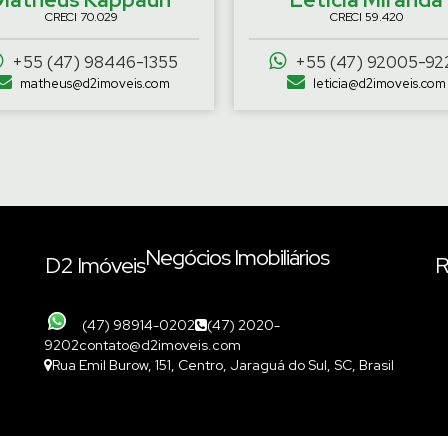
CRECI
70.029
CRECI
59.420
+55 (47) 98446-1355
+55 (47) 92005-92
matheus@d2imoveis.com
leticia@d2imoveis.com
Negócios Imobiliários
D2 Imóveis
R
(47) 98914-0202
(47) 2020-
9202
contato@d2imoveis.com
Rua Emil Burow
,
151
,
Centro
,
Jaraguá do Sul
,
SC
,
Brasil