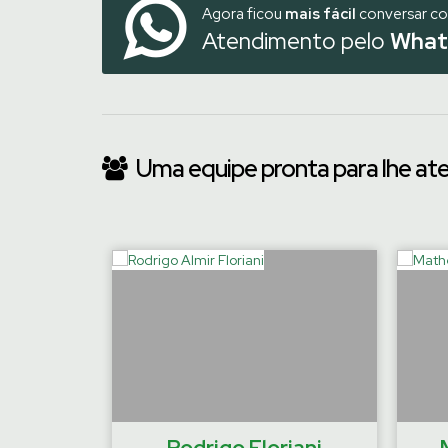
Agora ficou
mais fácil
conversar c
Atendimento pelo
What
Uma equipe pronta para lhe at
‹
emaier
Rodrigo Floriani