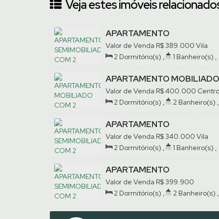
Veja estes imóveis relacionados
APARTAMENTO
SEMIMOBILIADO COM 2
Valor de Venda
R$
389.000
Vila
QUARTOS | VILA NOVA
Nova, Jaraguá do Sul, Santa
2
Dormitório(s)
,
1
Banheiro(s)
,
Catarina, Brasil
Privativo:
57
.13
m²
,
1
Vaga(s)
APARTAMENTO MOBILIAD
COM 2 QUARTOS | CENTRO
Valor de Venda
R$
400.000
Centro
Jaraguá do Sul, Santa Catarina,
2
Dormitório(s)
,
2
Banheiro(s)
,
Brasil
Privativo:
74
.90
m²
,
1
Vaga(s)
APARTAMENTO
SEMIMOBILIADO COM 2
Valor de Venda
R$
340.000
Vila
QUARTOS | VILA LENZI
Lenzi, Jaraguá do Sul, Santa
2
Dormitório(s)
,
1
Banheiro(s)
,
Catarina, Brasil
Privativo:
47
.98
m²
,
1
Vaga(s)
APARTAMENTO
SEMIMOBILIADO COM 2
Valor de Venda
R$
399.900
QUARTOS | AMIZADE
Amizade, Jaraguá do Sul, Santa
2
Dormitório(s)
,
2
Banheiro(s)
,
Catarina, Brasil
Privativo:
75
.10
m²
,
1
Suíte(s)
,
1
Vaga(s)