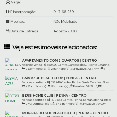
Vaga:
1
Venha conhecer pessoalmente, agende uma visita com um de
nossos corretores.
Nº Incorporação:
R.I 7-68.239
Mobílias:
Não Mobiliado
Data de Entrega:
Agosto/2030
Veja estes imóveis relacionados:
APARTAMENTO COM 2 QUARTOS | CENTRO
Valor de Venda
R$
550.000
Centro, Jaraguá do Sul, Santa Catarina,
2
Dormitório(s)
,
2
Banheiro(s)
,
Privativo:
72
.77
m²
,
1
Brasil
Suíte(s)
,
1
Vaga(s)
BAÍA AZUL BEACH CLUB | PENHA - CENTRO
Vendas a partir de
R$
510.749
Centro, Penha, Santa Catarina, Brasil
2
Dormitório(s)
,
1
Banheiro(s)
,
Privativo:
51
.00
m²
,
1
Vaga(s)
BERSI HOME CLUB | PENHA - CENTRO
Vendas a partir de
R$
1.192.663
Centro, Penha, Santa Catarina, Brasil
2 ~ 3
Dormitório(s)
,
2 ~ 3
Banheiro(s)
,
Privativo:
79
.00
~
132
.00
m²
,
1 ~ 2
Suíte(s)
,
1
Vaga(s)
MORADA DO SOL BEACH CLUB | PENHA - CENTRO