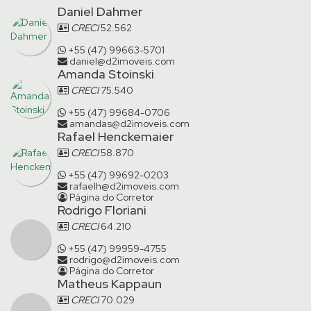
Daniel Dahmer
CRECI
52.562
+55 (47) 99663-5701
daniel@d2imoveis.com
Amanda Stoinski
CRECI
75.540
+55 (47) 99684-0706
amandas@d2imoveis.com
Rafael Henckemaier
CRECI
58.870
+55 (47) 99692-0203
rafaelh@d2imoveis.com
Página do Corretor
Rodrigo Floriani
CRECI
64.210
+55 (47) 99959-4755
rodrigo@d2imoveis.com
Página do Corretor
Matheus Kappaun
CRECI
70.029