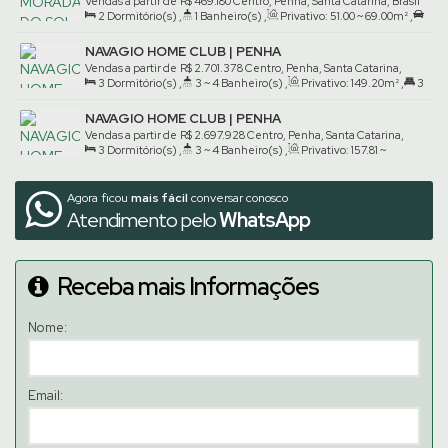
Vendas a partir de
R$
469.180
Centro, Penha, Santa Catarina, Brasil
2
Dormitório(s)
,
1
Banheiro(s)
,
Privativo:
51
.00
~ 69
.00
m²
,
1
Vaga(s)
NAVAGIO HOME CLUB | PENHA
Vendas a partir de
R$
2.701.378
Centro, Penha, Santa Catarina,
3
Dormitório(s)
,
3 ~ 4
Banheiro(s)
,
Privativo:
149
.20
m²
,
3
Brasil
Suíte(s)
,
2
Vaga(s)
NAVAGIO HOME CLUB | PENHA
Vendas a partir de
R$
2.697.928
Centro, Penha, Santa Catarina,
3
Dormitório(s)
,
3 ~ 4
Banheiro(s)
,
Privativo:
157
.81
~
Brasil
172
.70
m²
,
3
Suíte(s)
,
2
Vaga(s)
Agora ficou
mais fácil
conversar conosco
Atendimento pelo
WhatsApp
Receba mais Informações
Nome:
Email: