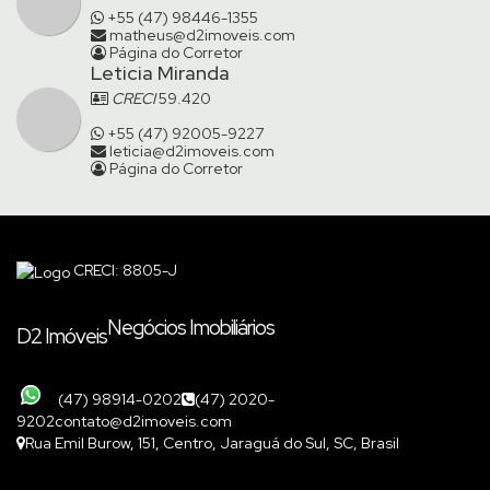
+55 (47) 98446-1355
matheus@d2imoveis.com
Página do Corretor
Leticia Miranda
CRECI
59.420
+55 (47) 92005-9227
leticia@d2imoveis.com
Página do Corretor
CRECI: 8805-J
Negócios Imobiliários
D2 Imóveis
(47) 98914-0202
(47) 2020-
9202
contato@d2imoveis.com
Rua Emil Burow
,
151
,
Centro
,
Jaraguá do Sul
,
SC
,
Brasil