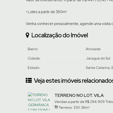
• Lotes a partir de 350m².
Venha conhecer pessoalmente, agende uma visita 
Localização do Imóvel
Bairro:
Amizade
Cidade:
Jaraguá do Sul
Estado:
Santa Catarina, B
Veja estes imóveis relacionados
TERRENO NO LOT. VILA
GERMÂNICA COM 330M² |
Vendas a partir de
R$
294.909
Três
TRÊS RIOS DO NORTE
Rios do Norte, Jaraguá do Sul, Sant
Terreno:
330
.36
m²
Catarina, Brasil