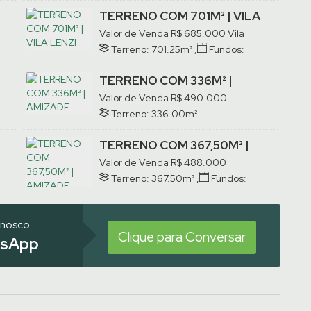
TERRENO COM 701M² | VILA
LENZI
Valor de Venda
R$
685.000
Vila
Lenzi, Jaraguá do Sul, Santa
Terreno:
701
.25
m²
,
Fundos:
Catarina, Brasil
21
.25
m
,
Frente:
21
.25
m
,
Lado
Direito:
33
.00
m
,
Lado Esquerdo:
TERRENO COM 336M² |
33
.00
m
AMIZADE
Valor de Venda
R$
490.000
Amizade, Jaraguá do Sul, Santa
Terreno:
336
.00
m²
Catarina, Brasil
TERRENO COM 367,50M² |
AMIZADE
Valor de Venda
R$
488.000
,
Amizade, Jaraguá do Sul, Santa
Terreno:
367
.50
m²
,
Fundos:
Catarina, Brasil
15
.00
m
,
Frente:
15
.00
m
,
Lado
Direito:
24
.50
m
,
Lado Esquerdo:
24
.50
m
onosco
Clique para Conversar
sApp