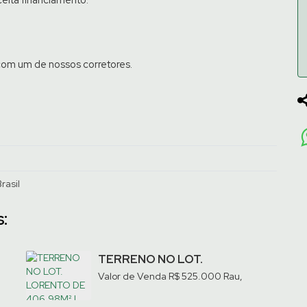
com um de nossos corretores.
rasil
:
TERRENO NO LOT.
LORENTO DE 406,98M² |
Valor de Venda
R$
525.000
Rau,
RAU
a
Jaraguá do Sul, Santa Catarina,
Brasil