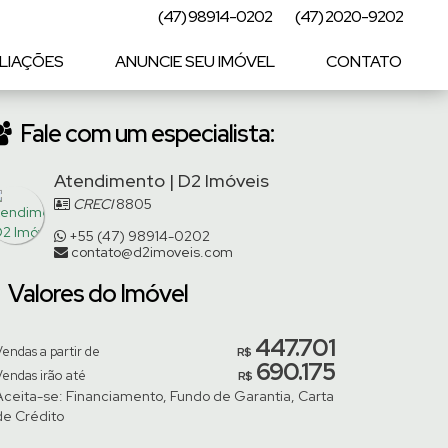
(47) 98914-0202
(47) 2020-9202
LIAÇÕES
ANUNCIE SEU IMÓVEL
CONTATO
Fale com um especialista:
Atendimento | D2 Imóveis
CRECI
8805
+55 (47) 98914-0202
contato@d2imoveis.com
Valores do Imóvel
447.701
endas a partir de
R$
690.175
Vendas irão até
R$
Aceita-se: Financiamento, Fundo de Garantia, Carta
de Crédito