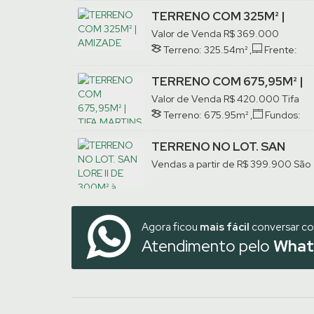
TERRENO COM 325M² |
AMIZADE
Valor de Venda
R$
369.000
Amizade, Jaraguá do Sul, Santa
Terreno:
325
.54
m²
,
Frente:
Catarina, Brasil
14
.00
m
,
Lado Direito:
22
.43
m
,
Lado Esquerdo:
24
.00
m
TERRENO COM 675,95M² |
TIFA MARTINS
Valor de Venda
R$
420.000
Tifa
Martins, Jaraguá do Sul, Santa
Terreno:
675
.95
m²
,
Fundos:
Catarina, Brasil
14
.51
m
,
Frente:
14
.51
m
,
Lado
Direito:
46
.56
m
,
Lado Esquerdo:
TERRENO NO LOT. SAN
46
.56
m
LORE II DE 300M² à 762M² |
Vendas a partir de
R$
399.900
São
SÃO LUÍS
Luís, Jaraguá do Sul, Santa Catarina
Brasil
Agora ficou
mais fácil
conversar c
Atendimento pelo
What