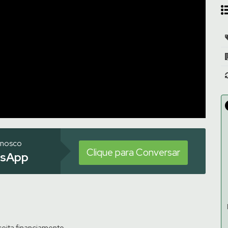
onosco
Clique para Conversar
sApp
ceita financiamento.