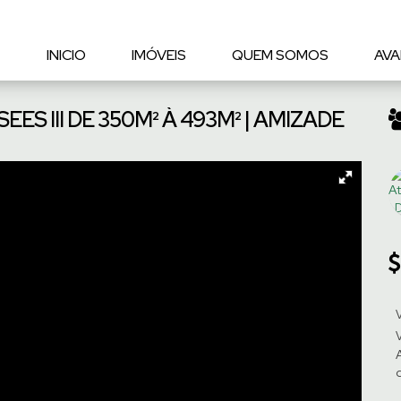
INICIO
IMÓVEIS
QUEM SOMOS
AVA
ES III DE 350M² À 493M² | AMIZADE
V