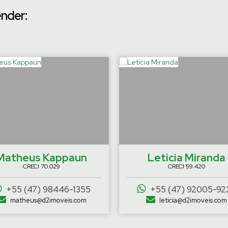
ender:
Matheus Kappaun
Leticia Miranda
CRECI
70.029
CRECI
59.420
+55 (47) 98446-1355
+55 (47) 92005-92
matheus@d2imoveis.com
leticia@d2imoveis.com