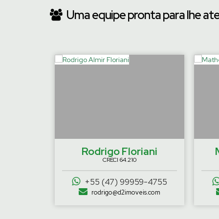
Uma equipe pronta para lhe at
‹
emaier
Rodrigo Floriani
CRECI
64.210
92-0203
+55 (47) 99959-4755
eis.com
rodrigo@d2imoveis.com