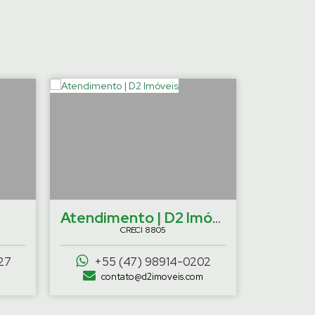
›
Atendimento | D2 Imóveis
CRECI
8805
27
+55 (47) 98914-0202
contato@d2imoveis.com