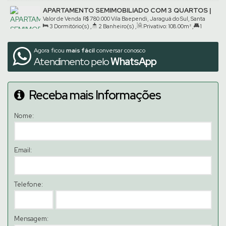
Suíte(s)
,
1
Vaga(s)
APARTAMENTO SEMIMOBILIADO COM 3 QUARTOS |
VILA BAEPENDI
Valor de Venda
R$
780.000
Vila Baependi, Jaraguá do Sul, Santa
3
Dormitório(s)
,
2
Banheiro(s)
,
Privativo:
108
.00
m²
,
1
Catarina, Brasil
Suíte(s)
,
1
Vaga(s)
Agora ficou
mais fácil
conversar conosco
Atendimento pelo
WhatsApp
Receba mais Informações
Nome:
Email:
Telefone:
Mensagem: