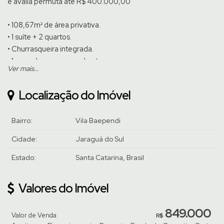
e avalia permuta até R$ 400.000,00
• 108,67m² de área privativa.
• 1 suíte + 2 quartos.
• Churrasqueira integrada.
• 1 vaga de garagem coberta.
Ver mais...
Fica no imóvel os móveis sob medida, coifa e 4 aparelhos de
Localização do Imóvel
ar condicionado
O residencial oferece: elevador, câmeras de segurança e salão
Bairro:
Vila Baependi
de festas.
Cidade:
Jaraguá do Sul
Venha conhecer pessoalmente, agende uma visita com um de
Estado:
Santa Catarina, Brasil
nossos corretores.
Valores do Imóvel
849.000
Valor de Venda
R$