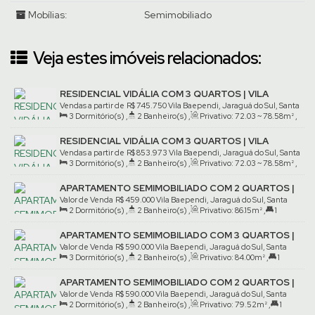
Mobílias:
Semimobiliado
Veja estes imóveis relacionados:
RESIDENCIAL VIDÁLIA COM 3 QUARTOS | VILA
BAEPENDI
Vendas a partir de
R$
745.750
Vila Baependi, Jaraguá do Sul, Santa
3
Dormitório(s)
,
2
Banheiro(s)
,
Privativo:
72
.03
~ 78
.58
m²
,
Catarina, Brasil
1
Suíte(s)
,
1
Vaga(s)
RESIDENCIAL VIDÁLIA COM 3 QUARTOS | VILA
BAEPENDI
Vendas a partir de
R$
853.973
Vila Baependi, Jaraguá do Sul, Santa
3
Dormitório(s)
,
2
Banheiro(s)
,
Privativo:
72
.03
~ 78
.58
m²
,
Catarina, Brasil
1
Suíte(s)
,
1
Vaga(s)
APARTAMENTO SEMIMOBILIADO COM 2 QUARTOS |
VILA BAEPENDI
Valor de Venda
R$
459.000
Vila Baependi, Jaraguá do Sul, Santa
2
Dormitório(s)
,
2
Banheiro(s)
,
Privativo:
86
.15
m²
,
1
Catarina, Brasil
Suíte(s)
,
1
Vaga(s)
APARTAMENTO SEMIMOBILIADO COM 3 QUARTOS |
VILA BAEPENDI
Valor de Venda
R$
590.000
Vila Baependi, Jaraguá do Sul, Santa
3
Dormitório(s)
,
2
Banheiro(s)
,
Privativo:
84
.00
m²
,
1
Catarina, Brasil
Suíte(s)
,
2
Vaga(s)
APARTAMENTO SEMIMOBILIADO COM 2 QUARTOS |
VILA BAEPENDI
Valor de Venda
R$
590.000
Vila Baependi, Jaraguá do Sul, Santa
2
Dormitório(s)
,
2
Banheiro(s)
,
Privativo:
79
.52
m²
,
1
Catarina, Brasil