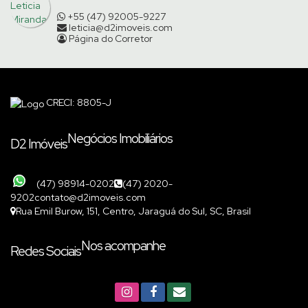
+55 (47) 92005-9227
leticia@d2imoveis.com
Página do Corretor
CRECI: 8805-J
Negócios Imobiliários
D2 Imóveis
(47) 98914-0202
(47) 2020-
9202
contato@d2imoveis.com
Rua Emil Burow
,
151
,
Centro
,
Jaraguá do Sul
,
SC
,
Brasil
Nos acompanhe
Redes Sociais