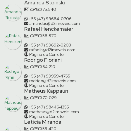
Amanda Stoinski
CRECI
75.540
+55 (47) 99684-0706
amandas@d2imoveis.com
Rafael Henckemaier
CRECI
58.870
+55 (47) 99692-0203
rafaelh@d2imoveis.com
Página do Corretor
Rodrigo Floriani
CRECI
64.210
+55 (47) 99959-4755
rodrigo@d2imoveis.com
Página do Corretor
Matheus Kappaun
CRECI
70.029
+55 (47) 98446-1355
matheus@d2imoveis.com
Página do Corretor
Leticia Miranda
CRECI
59.420