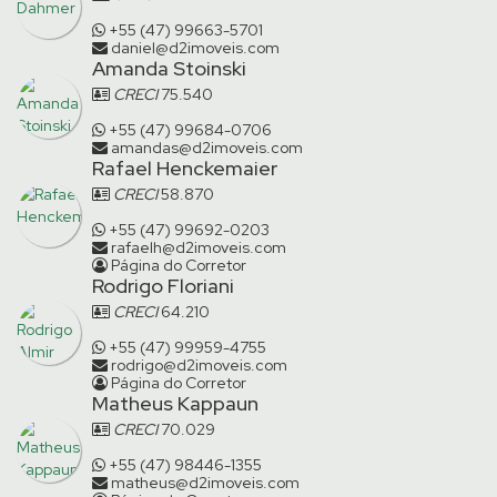
+55 (47) 99663-5701
daniel@d2imoveis.com
Amanda Stoinski
CRECI
75.540
+55 (47) 99684-0706
amandas@d2imoveis.com
Rafael Henckemaier
CRECI
58.870
+55 (47) 99692-0203
rafaelh@d2imoveis.com
Página do Corretor
Rodrigo Floriani
CRECI
64.210
+55 (47) 99959-4755
rodrigo@d2imoveis.com
Página do Corretor
Matheus Kappaun
CRECI
70.029
+55 (47) 98446-1355
matheus@d2imoveis.com