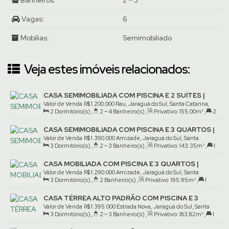
Banheiros:
2 ~ 3
Vagas:
6
Mobílias:
Semimobiliado
Veja estes imóveis relacionados:
CASA SEMIMOBILIADA COM PISCINA E 2 SUÍTES |
RAU
Valor de Venda
R$
1.200.000
Rau, Jaraguá do Sul, Santa Catarina,
2
Dormitório(s)
,
2 ~ 4
Banheiro(s)
,
Privativo:
155
.00
m²
,
2
Brasil
Suíte(s)
,
4
Vaga(s)
,
Terreno:
502
.90
m²
CASA SEMIMOBILIADA COM PISCINA E 3 QUARTOS |
AMIZADE
Valor de Venda
R$
1.390.000
Amizade, Jaraguá do Sul, Santa
3
Dormitório(s)
,
2 ~ 3
Banheiro(s)
,
Privativo:
143
.35
m²
,
1
Catarina, Brasil
Suíte(s)
,
2
Vaga(s)
,
Terreno:
388
.50
m²
CASA MOBILIADA COM PISCINA E 3 QUARTOS |
AMIZADE
Valor de Venda
R$
1.290.000
Amizade, Jaraguá do Sul, Santa
3
Dormitório(s)
,
2
Banheiro(s)
,
Privativo:
195
.95
m²
,
1
Catarina, Brasil
Suíte(s)
,
2
Vaga(s)
,
Terreno:
367
.50
m²
CASA TÉRREA ALTO PADRÃO COM PISCINA E 3
QUARTOS | ESTRADA NOVA
Valor de Venda
R$
1.395.000
Estrada Nova, Jaraguá do Sul, Santa
3
Dormitório(s)
,
2 ~ 3
Banheiro(s)
,
Privativo:
183
.82
m²
,
1
Catarina, Brasil
Suíte(s)
,
2
Vaga(s)
,
Terreno:
350
.00
m²