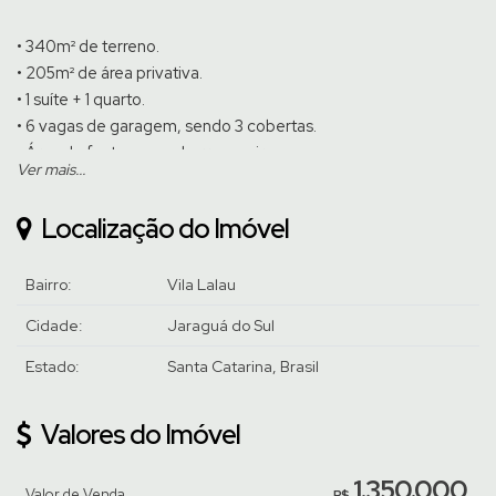
• 340m² de terreno.
• 205m² de área privativa.
• 1 suíte + 1 quarto.
• 6 vagas de garagem, sendo 3 cobertas.
• Área de festas com churrasqueira.
Ver mais...
Fica no imóvel tudo conforme fotos.
Localização do Imóvel
Venha conhecer pessoalmente, agende uma visita com um de
nossos corretores.
Bairro:
Vila Lalau
Cidade:
Jaraguá do Sul
Estado:
Santa Catarina, Brasil
Valores do Imóvel
1.350.000
Valor de Venda
R$