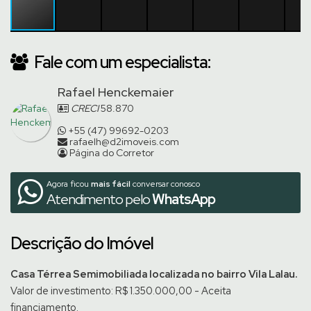
Fale com um especialista:
Rafael Henckemaier
CRECI
58.870
+55 (47) 99692-0203
rafaelh@d2imoveis.com
Página do Corretor
Agora ficou
mais fácil
conversar conosco
Atendimento pelo
WhatsApp
Descrição do Imóvel
Casa Térrea Semimobiliada localizada no bairro Vila Lalau.
Valor de investimento: R$ 1.350.000,00 - Aceita
financiamento.