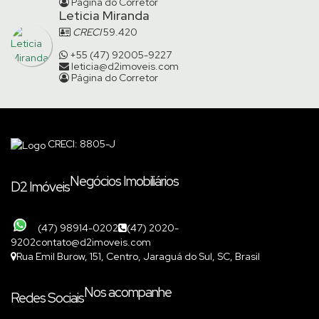
Página do Corretor
Leticia Miranda
CRECI
59.420
+55 (47) 92005-9227
leticia@d2imoveis.com
Página do Corretor
CRECI: 8805-J
Negócios Imobiliários
D2 Imóveis
(47) 98914-0202
(47) 2020-
9202
contato@d2imoveis.com
Rua Emil Burow
,
151
,
Centro
,
Jaraguá do Sul
,
SC
,
Brasil
Nos acompanhe
Redes Sociais