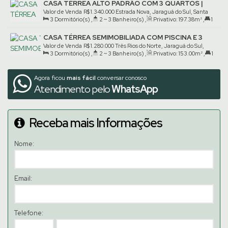
CASA TÉRREA ALTO PADRÃO COM 3 QUARTOS |
ESTRADA NOVA
Valor de Venda
R$
1.340.000
Estrada Nova, Jaraguá do Sul, Santa
3
Dormitório(s)
,
2 ~ 3
Banheiro(s)
,
Privativo:
197
.38
m²
,
1
Catarina, Brasil
Suíte(s)
,
2
Vaga(s)
,
Terreno:
350
.00
m²
CASA TÉRREA SEMIMOBILIADA COM PISCINA E 3
QUARTOS | TRÊS RIOS DO NORTE
Valor de Venda
R$
1.280.000
Três Rios do Norte, Jaraguá do Sul,
3
Dormitório(s)
,
2 ~ 3
Banheiro(s)
,
Privativo:
153
.00
m²
,
1
Santa Catarina, Brasil
Suíte(s)
,
2
Vaga(s)
,
Terreno:
338
.00
m²
Agora ficou
mais fácil
conversar conosco
Atendimento pelo
WhatsApp
Receba mais Informações
Nome:
Email:
Telefone: