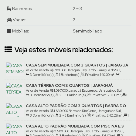
Banheiros:
2 ~ 3
Vagas:
2
Mobílias:
Semimobiliado
Veja estes imóveis relacionados:
CASA SEMIMOBILIADA COM 3 QUARTOS | JARAGUÁ
ESQUERDO
Valor de Venda
R$
700.000
Jaraguá Esquerdo, Jaraguá do Sul,
3
Dormitório(s)
,
1
Banheiro(s)
,
Privativo:
140
.00
m²
,
1
Santa Catarina, Brasil
Vaga(s)
,
Terreno:
370
.04
m²
CASA TÉRREA COM 3 QUARTOS | JARAGUÁ
ESQUERDO
Valor de Venda
R$
1.097.000
Jaraguá Esquerdo, Jaraguá do Sul,
3
Dormitório(s)
,
2 ~ 3
Banheiro(s)
,
Privativo:
173
.00
m²
,
1
Santa Catarina, Brasil
Suíte(s)
,
2
Vaga(s)
,
Terreno:
350
.00
m²
CASA ALTO PADRÃO COM 3 QUARTOS | BARRA DO
RIO CERRO
Valor de Venda
R$
1.830.000
Barra do Rio Cerro, Jaraguá do Sul,
3
Dormitório(s)
,
2 ~ 3
Banheiro(s)
,
Privativo:
242
.28
m²
,
1
Santa Catarina, Brasil
Suíte(s)
,
2
Vaga(s)
,
Terreno:
415
.06
m²
CASA ALTO PADRÃO MOBILIADA COM PISCINA E 3
QUARTOS | JARAGUÁ ESQUERDO
Valor de Venda
R$
2.500.000
Jaraguá Esquerdo, Jaraguá do Sul,
3
Dormitório(s)
,
3
Banheiro(s)
,
Privativo:
316
.00
m²
,
2