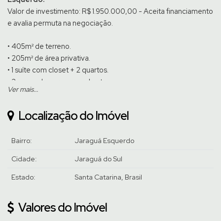
Valor de investimento: R$ 1.950.000,00 - Aceita financiamento
e avalia permuta na negociação.
• 405m² de terreno.
• 205m² de área privativa.
• 1 suíte com closet + 2 quartos.
• 2 vagas de garagem cobertas.
Ver mais...
• Área gourmet com churrasqueira.
• Área externa com piscina.
Localização do Imóvel
Fica no imóvel os móveis sob medida, guarda roupa, mesa
com 8 cadeiras e sofá.
Bairro:
Jaraguá Esquerdo
Cidade:
Jaraguá do Sul
Venha conhecer pessoalmente, agende uma visita com um de
nossos corretores.
Estado:
Santa Catarina, Brasil
Valores do Imóvel