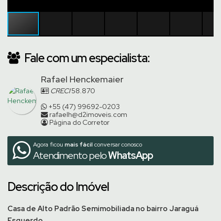
Fale com um especialista:
Rafael Henckemaier
CRECI
58.870
+55 (47) 99692-0203
rafaelh@d2imoveis.com
Página do Corretor
Agora ficou
mais fácil
conversar conosco
Atendimento pelo
WhatsApp
Descrição do Imóvel
Casa de Alto Padrão Semimobiliada no bairro Jaraguá
Esquerdo.