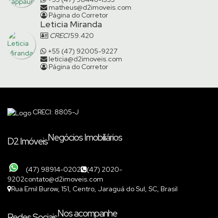
matheus@d2imoveis.com
Página do Corretor
Leticia Miranda
CRECI
59.420
+55 (47) 92005-9227
leticia@d2imoveis.com
Página do Corretor
CRECI: 8805-J
Negócios Imobiliários
D2 Imóveis
(47) 98914-0202
(47) 2020-
9202
contato@d2imoveis.com
Rua Emil Burow
,
151
,
Centro
,
Jaraguá do Sul
,
SC
,
Brasil
Nos acompanhe
Redes Sociais