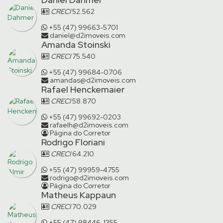
CRECI
52.562
+55 (47) 99663-5701
daniel@d2imoveis.com
Amanda Stoinski
CRECI
75.540
+55 (47) 99684-0706
amandas@d2imoveis.com
Rafael Henckemaier
CRECI
58.870
+55 (47) 99692-0203
rafaelh@d2imoveis.com
Página do Corretor
Rodrigo Floriani
CRECI
64.210
+55 (47) 99959-4755
rodrigo@d2imoveis.com
Página do Corretor
Matheus Kappaun
CRECI
70.029
+55 (47) 98446-1355