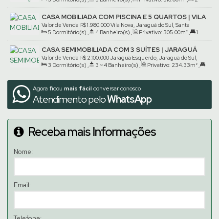
Santa Catarina, Brasil
Suíte(s)
,
2
Vaga(s)
,
Terreno:
390
.00
m²
CASA MOBILIADA COM PISCINA E 5 QUARTOS | VILA
NOVA
Valor de Venda
R$
1.980.000
Vila Nova, Jaraguá do Sul, Santa
5
Dormitório(s)
,
4
Banheiro(s)
,
Privativo:
305
.00
m²
,
1
Catarina, Brasil
Suíte(s)
,
2
Vaga(s)
,
Terreno:
599
.00
m²
CASA SEMIMOBILIADA COM 3 SUÍTES | JARAGUÁ
ESQUERDO
Valor de Venda
R$
2.100.000
Jaraguá Esquerdo, Jaraguá do Sul,
3
Dormitório(s)
,
3 ~ 4
Banheiro(s)
,
Privativo:
234
.33
m²
,
Santa Catarina, Brasil
3
Suíte(s)
,
Total:
418
.00
m²
,
4
Vaga(s)
Agora ficou
mais fácil
conversar conosco
Atendimento pelo
WhatsApp
Receba mais Informações
Nome:
Email:
Telefone: