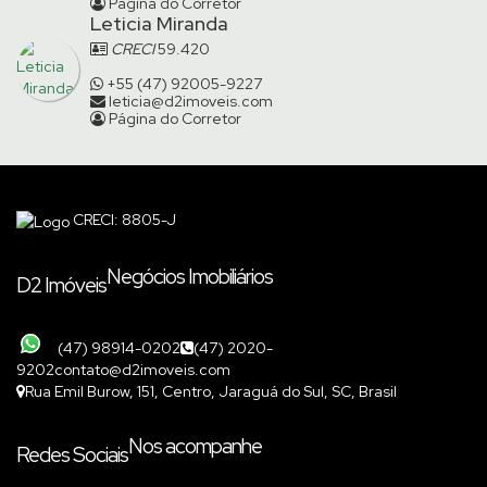
Página do Corretor
Leticia Miranda
CRECI
59.420
+55 (47) 92005-9227
leticia@d2imoveis.com
Página do Corretor
CRECI: 8805-J
Negócios Imobiliários
D2 Imóveis
(47) 98914-0202
(47) 2020-
9202
contato@d2imoveis.com
Rua Emil Burow
,
151
,
Centro
,
Jaraguá do Sul
,
SC
,
Brasil
Nos acompanhe
Redes Sociais