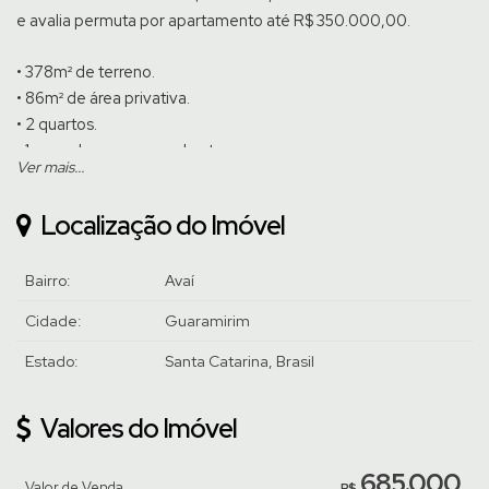
e avalia permuta por apartamento até R$ 350.000,00.
• 378m² de terreno.
• 86m² de área privativa.
• 2 quartos.
• 1 vaga de garagem coberta.
Ver mais...
• Área externa com churrasqueira.
Localização do Imóvel
Fica no imóvel tudo conforme fotos, exceto a mesa da área de
festa e móveis do quarto da criança.
Bairro:
Avaí
Venha conhecer pessoalmente, agende uma visita com um de
Cidade:
Guaramirim
nossos corretores.
Estado:
Santa Catarina, Brasil
Valores do Imóvel
685.000
Valor de Venda
R$