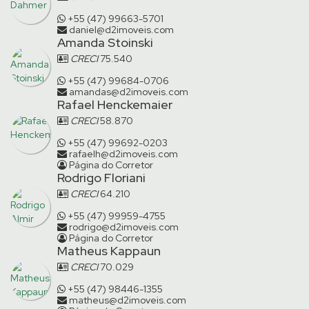
+55 (47) 99663-5701
daniel@d2imoveis.com
Amanda Stoinski
CRECI
75.540
+55 (47) 99684-0706
amandas@d2imoveis.com
Rafael Henckemaier
CRECI
58.870
+55 (47) 99692-0203
rafaelh@d2imoveis.com
Página do Corretor
Rodrigo Floriani
CRECI
64.210
+55 (47) 99959-4755
rodrigo@d2imoveis.com
Página do Corretor
Matheus Kappaun
CRECI
70.029
+55 (47) 98446-1355
matheus@d2imoveis.com