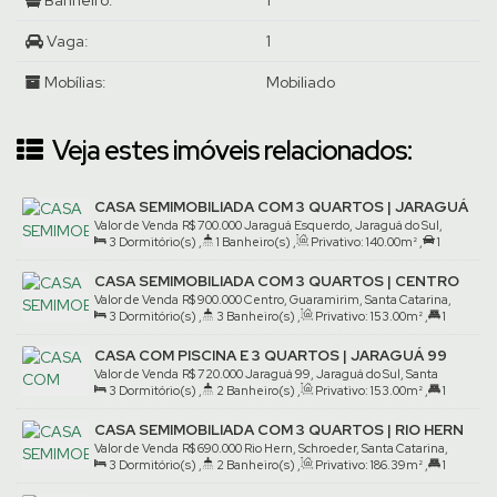
Banheiro:
1
Vaga:
1
Mobílias:
Mobiliado
Veja estes imóveis relacionados:
CASA SEMIMOBILIADA COM 3 QUARTOS | JARAGUÁ
ESQUERDO
Valor de Venda
R$
700.000
Jaraguá Esquerdo, Jaraguá do Sul,
3
Dormitório(s)
,
1
Banheiro(s)
,
Privativo:
140
.00
m²
,
1
Santa Catarina, Brasil
Vaga(s)
,
Terreno:
370
.04
m²
CASA SEMIMOBILIADA COM 3 QUARTOS | CENTRO
Valor de Venda
R$
900.000
Centro, Guaramirim, Santa Catarina,
3
Dormitório(s)
,
3
Banheiro(s)
,
Privativo:
153
.00
m²
,
1
Brasil
Suíte(s)
,
2
Vaga(s)
,
Terreno:
512
.40
m²
CASA COM PISCINA E 3 QUARTOS | JARAGUÁ 99
Valor de Venda
R$
720.000
Jaraguá 99, Jaraguá do Sul, Santa
3
Dormitório(s)
,
2
Banheiro(s)
,
Privativo:
153
.00
m²
,
1
Catarina, Brasil
Suíte(s)
,
2
Vaga(s)
,
Terreno:
345
.00
m²
CASA SEMIMOBILIADA COM 3 QUARTOS | RIO HERN
Valor de Venda
R$
690.000
Rio Hern, Schroeder, Santa Catarina,
3
Dormitório(s)
,
2
Banheiro(s)
,
Privativo:
186
.39
m²
,
1
Brasil
Suíte(s)
,
2
Vaga(s)
,
Terreno:
337
.00
m²