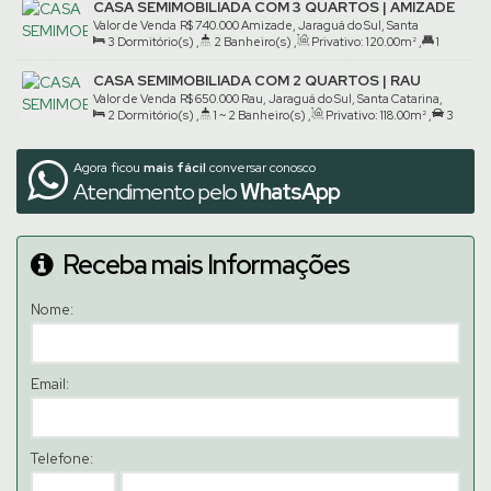
CASA SEMIMOBILIADA COM 3 QUARTOS | AMIZADE
Valor de Venda
R$
740.000
Amizade, Jaraguá do Sul, Santa
3
Dormitório(s)
,
2
Banheiro(s)
,
Privativo:
120
.00
m²
,
1
Catarina, Brasil
Suíte(s)
,
2
Vaga(s)
CASA SEMIMOBILIADA COM 2 QUARTOS | RAU
Valor de Venda
R$
650.000
Rau, Jaraguá do Sul, Santa Catarina,
2
Dormitório(s)
,
1 ~ 2
Banheiro(s)
,
Privativo:
118
.00
m²
,
3
Brasil
Vaga(s)
,
Terreno:
300
.00
m²
Agora ficou
mais fácil
conversar conosco
Atendimento pelo
WhatsApp
Receba mais Informações
Nome:
Email:
Telefone: