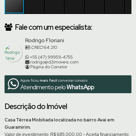
Fale com um especialista:
Rodrigo Floriani
CRECI
64.210
+55 (47) 99959-4755
rodrigo@d2imoveis.com
Página do Corretor
Agora ficou
mais fácil
conversar conosco
Atendimento pelo
WhatsApp
Descrição do Imóvel
Casa Térrea Mobiliada localizada no bairro Avaí em
Guaramirim.
Valor de investimento: R$ 685.000,00 - Aceita financiamento