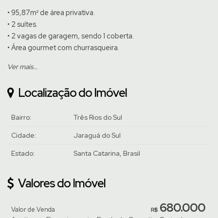
• 95,87m² de área privativa.
• 2 suítes.
• 2 vagas de garagem, sendo 1 coberta.
• Área gourmet com churrasqueira.
Ver mais...
Totalmente mobiliado e equipado, este geminado está pronto
para morar.
Localização do Imóvel
Venha conhecer pessoalmente, agende uma visita com um de
nossos corretores.
Bairro:
Três Rios do Sul
Cidade:
Jaraguá do Sul
Estado:
Santa Catarina, Brasil
Valores do Imóvel
680.000
Valor de Venda
R$