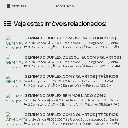
Mobílias:
Mobiliado
Veja estes imóveis relacionados:
GEMINADO DUPLEX COM PISCINA E 3 QUARTOS |
TRÊS RIOS DO SUL
Valor de Venda
R$
838.000
Três Rios do Sul, Jaraguá do Sul, Santa
3
Dormitório(s)
,
2 ~ 3
Banheiro(s)
,
Privativo:
151
.05
m²
,
1
Catarina, Brasil
Suíte(s)
GEMINADO DUPLEX DE ESQUINA COM 3 QUARTOS |
TRÊS RIOS DO SUL
Valor de Venda
R$
620.000
Três Rios do Sul, Jaraguá do Sul, Santa
3
Dormitório(s)
,
2 ~ 3
Banheiro(s)
,
Privativo:
140
.37
m²
,
1
Catarina, Brasil
Suíte(s)
,
1
Vaga(s)
GEMINADO DUPLEX COM 3 QUARTOS | TRÊS RIOS
DO SUL
Vendas a partir de
R$
670.000
Três Rios do Sul, Jaraguá do Sul,
3
Dormitório(s)
,
2 ~ 3
Banheiro(s)
,
Privativo:
123
.15
~
Santa Catarina, Brasil
125
.81
m²
,
1
Suíte(s)
,
1
Vaga(s)
GEMINADO DUPLEX SEMIMOBILIADO COM 2
QUARTOS | TRÊS RIOS DO SUL
Valor de Venda
R$
550.000
Três Rios do Sul, Jaraguá do Sul, Santa
2
Dormitório(s)
,
1 ~ 2
Banheiro(s)
,
Privativo:
75
.92
m²
,
2
Catarina, Brasil
Vaga(s)
GEMINADO DUPLEX COM 3 QUARTOS | TRÊS RIOS
DO SUL
Valor de Venda
R$
650.000
Três Rios do Sul, Jaraguá do Sul, Santa
3
Dormitório(s)
,
2 ~ 3
Banheiro(s)
,
Privativo:
134
.15
m²
,
1
Catarina, Brasil