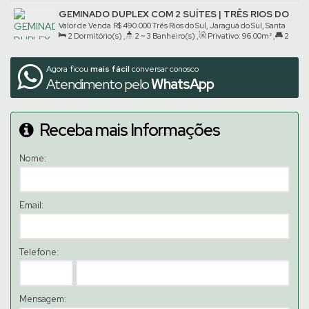
Suíte(s)
,
2
Vaga(s)
GEMINADO DUPLEX COM 2 SUÍTES | TRÊS RIOS DO
SUL
Valor de Venda
R$
490.000
Três Rios do Sul, Jaraguá do Sul, Santa
2
Dormitório(s)
,
2 ~ 3
Banheiro(s)
,
Privativo:
96
.00
m²
,
2
Catarina, Brasil
Suíte(s)
,
1
Vaga(s)
Agora ficou
mais fácil
conversar conosco
Atendimento pelo
WhatsApp
Receba mais Informações
Nome:
Email:
Telefone:
Mensagem: