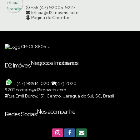
+55 (47) 92005-9227
leticia@d2imoveis.com
Página do Corretor
CRECI: 8805-J
Negócios Imobiliários
D2 Imóveis
(47) 98914-0202
(47) 2020-
9202
contato@d2imoveis.com
Rua Emil Burow
,
151
,
Centro
,
Jaraguá do Sul
,
SC
,
Brasil
Nos acompanhe
Redes Sociais