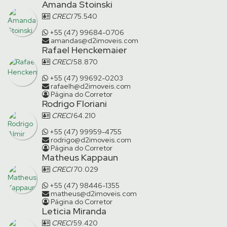
Amanda Stoinski
CRECI
75.540
+55 (47) 99684-0706
amandas@d2imoveis.com
Rafael Henckemaier
CRECI
58.870
+55 (47) 99692-0203
rafaelh@d2imoveis.com
Página do Corretor
Rodrigo Floriani
CRECI
64.210
+55 (47) 99959-4755
rodrigo@d2imoveis.com
Página do Corretor
Matheus Kappaun
CRECI
70.029
+55 (47) 98446-1355
matheus@d2imoveis.com
Página do Corretor
Leticia Miranda
CRECI
59.420