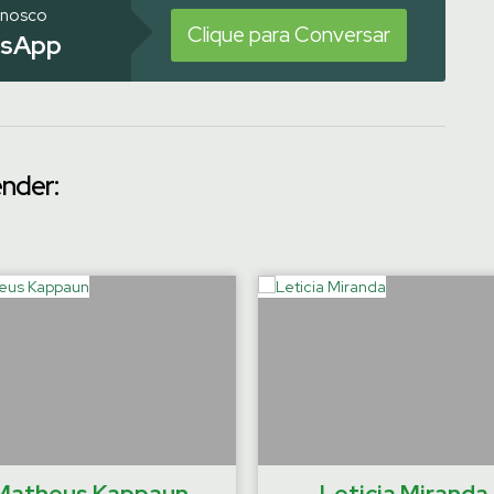
onosco
Clique para Conversar
sApp
ender:
Matheus Kappaun
Leticia Miranda