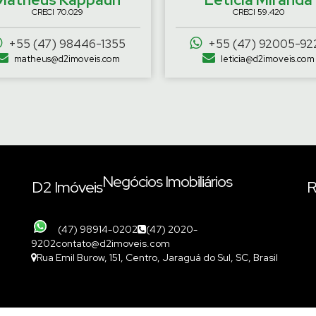
CRECI
70.029
CRECI
59.420
+55 (47) 98446-1355
+55 (47) 92005-92
matheus@d2imoveis.com
leticia@d2imoveis.com
Negócios Imobiliários
D2 Imóveis
R
(47) 98914-0202
(47) 2020-
9202
contato@d2imoveis.com
Rua Emil Burow
,
151
,
Centro
,
Jaraguá do Sul
,
SC
,
Brasil