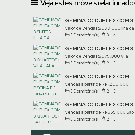
Veja estes imóveis relacionados
Totalmente mobiliado e equipado, este geminado es
Venha conhecer pessoalmente, agende uma visita c
GEMINADO DUPLEX COM 3
SUÍTES | ILHA DA FIGUEIRA
Valor de Venda
R$
990.000
Ilha da
Figueira, Jaraguá do Sul, Santa
3
Dormitório(s)
,
3 ~ 4
Catarina, Brasil
Banheiro(s)
,
Privativo:
173
.26
m²
,
3
Suíte(s)
,
2
Vaga(s)
GEMINADO DUPLEX COM 3
QUARTOS | VILA LALAU
Valor de Venda
R$
979.000
Vila
Lalau, Jaraguá do Sul, Santa
3
Dormitório(s)
,
2 ~ 3
Catarina, Brasil
Banheiro(s)
,
Privativo:
176
.35
m²
,
1
Suíte(s)
,
2
Vaga(s)
GEMINADO DUPLEX COM
PISCINA E 3 QUARTOS |
Vendas a partir de
R$
1.200.000
AMIZADE
Amizade, Jaraguá do Sul, Santa
3
Dormitório(s)
,
2 ~ 3
Catarina, Brasil
Banheiro(s)
,
Privativo:
190
.00
m²
,
1
Suíte(s)
GEMINADO DUPLEX COM 3
QUARTOS | SÃO LUÍS
Vendas a partir de
R$
665.000
São
Luís, Jaraguá do Sul, Santa Catarina
3
Dormitório(s)
,
2 ~ 3
Brasil
Banheiro(s)
,
Privativo:
110
.78
m²
,
1
Suíte(s)
,
2
Vaga(s)