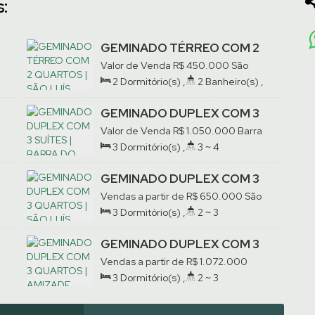
:
tá pronto para morar.
om um de nossos corretores.
GEMINADO TÉRREO COM 2
QUARTOS | SÃO LUÍS
Valor de Venda
R$
450.000
São
Luís, Jaraguá do Sul, Santa Catarina,
2
Dormitório(s)
,
2
Banheiro(s)
,
Brasil
Privativo:
97
.13
m²
,
1
Suíte(s)
,
2
Vaga(s)
GEMINADO DUPLEX COM 3
SUÍTES | BARRA DO RIO
Valor de Venda
R$
1.050.000
Barra
CERRO
do Rio Cerro, Jaraguá do Sul, Santa
3
Dormitório(s)
,
3 ~ 4
Catarina, Brasil
Banheiro(s)
,
Privativo:
158
.35
m²
,
3
Suíte(s)
,
3
Vaga(s)
GEMINADO DUPLEX COM 3
QUARTOS | SÃO LUÍS
Vendas a partir de
R$
650.000
São
Luís, Jaraguá do Sul, Santa Catarina,
3
Dormitório(s)
,
2 ~ 3
Brasil
Banheiro(s)
,
Privativo:
110
.78
m²
,
1
Suíte(s)
,
2
Vaga(s)
GEMINADO DUPLEX COM 3
QUARTOS | AMIZADE
Vendas a partir de
R$
1.072.000
,
Amizade, Jaraguá do Sul, Santa
3
Dormitório(s)
,
2 ~ 3
Catarina, Brasil
Banheiro(s)
,
Privativo:
160
.00
m²
,
1
Suíte(s)
,
2
Vaga(s)