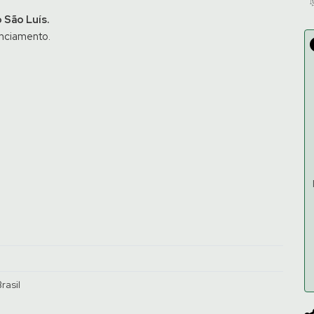
 São Luís.
anciamento.
rasil