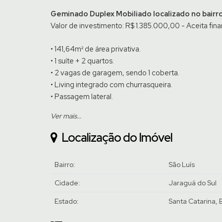
Geminado Duplex Mobiliado localizado no bairro
Valor de investimento: R$ 1.385.000,00 - Aceita fin
• 141,64m² de área privativa.
• 1 suíte + 2 quartos.
• 2 vagas de garagem, sendo 1 coberta.
• Living integrado com churrasqueira.
• Passagem lateral.
Ver mais...
Diferenciais do imóvel:
• Energia solar com 8 placas fotovoltaicas.
Localização do Imóvel
• Carregamento para carro elétrico.
• Sistema completo de automação WEG Home.
Bairro:
São Luís
• Iluminação em led controlada pelo celular.
• Sistema de monitoramento por câmeras.
Cidade:
Jaraguá do Sul
• Porteiro eletrônico com vídeo e abertura remota.
Estado:
Santa Catarina, B
• Churrasqueira automatizada.