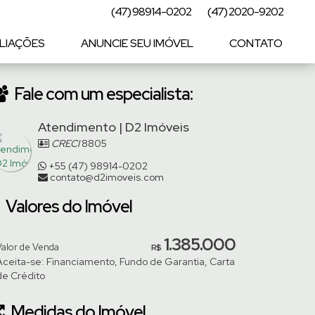
(47) 98914-0202
(47) 2020-9202
LIAÇÕES
ANUNCIE SEU IMÓVEL
CONTATO
Fale com um especialista:
Atendimento | D2 Imóveis
CRECI
8805
+55 (47) 98914-0202
contato@d2imoveis.com
Valores do Imóvel
1.385.000
Valor de Venda
R$
Aceita-se: Financiamento, Fundo de Garantia, Carta
de Crédito
Medidas do Imóvel