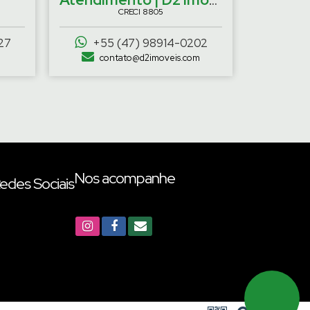
CRECI
8805
27
+55 (47) 98914-0202
contato@d2imoveis.com
Nos acompanhe
edes Sociais