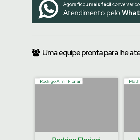
Agora ficou
mais fácil
conversar c
Atendimento pelo
What
Uma equipe pronta para lhe at
‹
emaier
Rodrigo Floriani