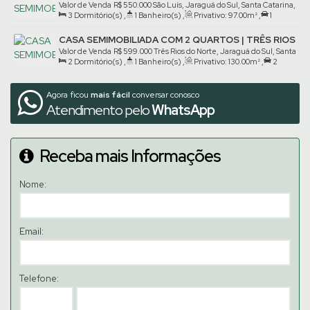
Valor de Venda
R$
550.000
São Luís, Jaraguá do Sul, Santa Catarina,
3
Dormitório(s)
,
1
Banheiro(s)
,
Privativo:
97
.00
m²
,
1
Brasil
Vaga(s)
,
Terreno:
300
.00
m²
CASA SEMIMOBILIADA COM 2 QUARTOS | TRÊS RIOS
DO NORTE
Valor de Venda
R$
599.000
Três Rios do Norte, Jaraguá do Sul, Santa
2
Dormitório(s)
,
1
Banheiro(s)
,
Privativo:
130
.00
m²
,
2
Catarina, Brasil
Vaga(s)
,
Terreno:
327
.38
m²
Agora ficou
mais fácil
conversar conosco
Atendimento pelo
WhatsApp
Receba mais Informações
Nome:
Email:
Telefone: