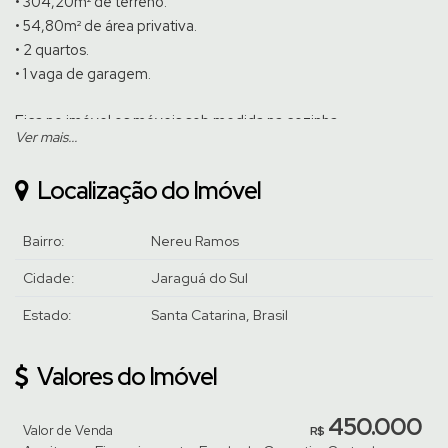
• 304,20m² de terreno.
• 54,80m² de área privativa.
• 2 quartos.
• 1 vaga de garagem.
Fica no imóvel os móveis sob medida na cozinha.
Ver mais...
Venha conhecer pessoalmente, agende uma visita com um de
Localização do Imóvel
nossos corretores!
Bairro:
Nereu Ramos
Cidade:
Jaraguá do Sul
Estado:
Santa Catarina, Brasil
Valores do Imóvel
450.000
Valor de Venda
R$