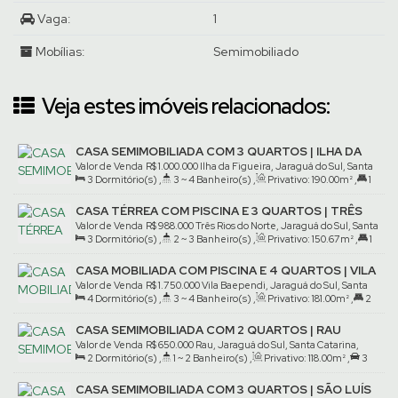
Vaga:
1
Mobílias:
Semimobiliado
Veja estes imóveis relacionados:
CASA SEMIMOBILIADA COM 3 QUARTOS | ILHA DA
FIGUEIRA
Valor de Venda
R$
1.000.000
Ilha da Figueira, Jaraguá do Sul, Santa
3
Dormitório(s)
,
3 ~ 4
Banheiro(s)
,
Privativo:
190
.00
m²
,
1
Catarina, Brasil
Suíte(s)
,
2
Vaga(s)
,
Terreno:
387
.50
m²
CASA TÉRREA COM PISCINA E 3 QUARTOS | TRÊS
RIOS DO NORTE
Valor de Venda
R$
988.000
Três Rios do Norte, Jaraguá do Sul, Santa
3
Dormitório(s)
,
2 ~ 3
Banheiro(s)
,
Privativo:
150
.67
m²
,
1
Catarina, Brasil
Suíte(s)
,
2
Vaga(s)
,
Terreno:
320
.63
m²
CASA MOBILIADA COM PISCINA E 4 QUARTOS | VILA
BAEPENDI
Valor de Venda
R$
1.750.000
Vila Baependi, Jaraguá do Sul, Santa
4
Dormitório(s)
,
3 ~ 4
Banheiro(s)
,
Privativo:
181
.00
m²
,
2
Catarina, Brasil
Suíte(s)
,
2
Vaga(s)
,
Terreno:
300
.00
m²
CASA SEMIMOBILIADA COM 2 QUARTOS | RAU
Valor de Venda
R$
650.000
Rau, Jaraguá do Sul, Santa Catarina,
2
Dormitório(s)
,
1 ~ 2
Banheiro(s)
,
Privativo:
118
.00
m²
,
3
Brasil
Vaga(s)
,
Terreno:
300
.00
m²
CASA SEMIMOBILIADA COM 3 QUARTOS | SÃO LUÍS