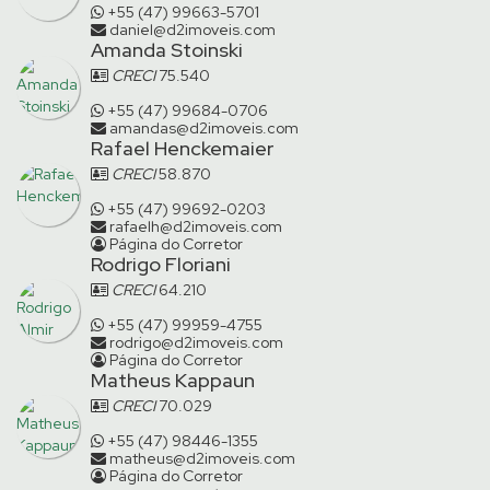
+55 (47) 99663-5701
daniel@d2imoveis.com
Amanda Stoinski
CRECI
75.540
+55 (47) 99684-0706
amandas@d2imoveis.com
Rafael Henckemaier
CRECI
58.870
+55 (47) 99692-0203
rafaelh@d2imoveis.com
Página do Corretor
Rodrigo Floriani
CRECI
64.210
+55 (47) 99959-4755
rodrigo@d2imoveis.com
Página do Corretor
Matheus Kappaun
CRECI
70.029
+55 (47) 98446-1355
matheus@d2imoveis.com
Página do Corretor