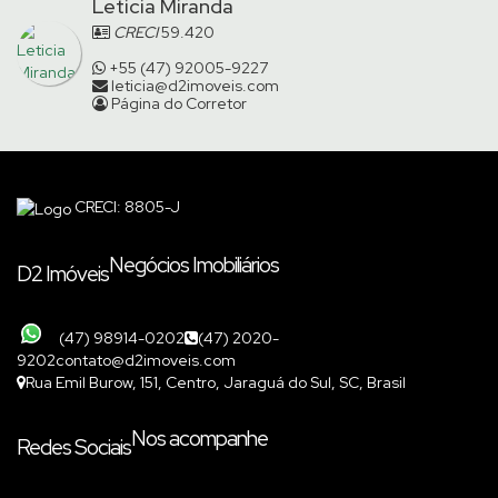
Leticia Miranda
CRECI
59.420
+55 (47) 92005-9227
leticia@d2imoveis.com
Página do Corretor
CRECI: 8805-J
Negócios Imobiliários
D2 Imóveis
(47) 98914-0202
(47) 2020-
9202
contato@d2imoveis.com
Rua Emil Burow
,
151
,
Centro
,
Jaraguá do Sul
,
SC
,
Brasil
Nos acompanhe
Redes Sociais