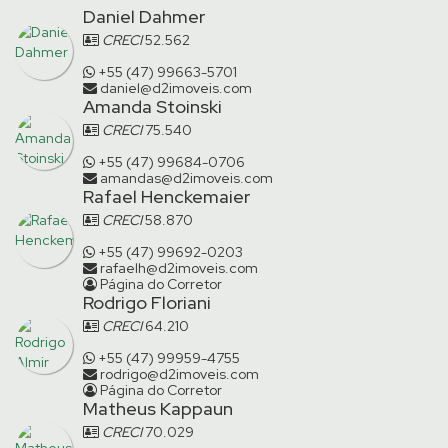
Daniel Dahmer
CRECI
52.562
+55 (47) 99663-5701
daniel@d2imoveis.com
Amanda Stoinski
CRECI
75.540
+55 (47) 99684-0706
amandas@d2imoveis.com
Rafael Henckemaier
CRECI
58.870
+55 (47) 99692-0203
rafaelh@d2imoveis.com
Página do Corretor
Rodrigo Floriani
CRECI
64.210
+55 (47) 99959-4755
rodrigo@d2imoveis.com
Página do Corretor
Matheus Kappaun
CRECI
70.029