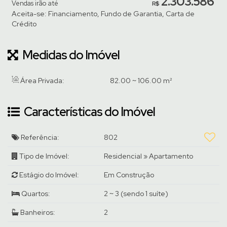
2.303.586
Vendas irão até
a vapor, sala de massagem, guarita no acesso praia, lava-pés,
R$
Aceita-se: Financiamento, Fundo de Garantia, Carta de
box praia coletivo e bicicletário compartilhado.
Crédito
Previsão de entrega: Junho 2026
Medidas do Imóvel
Registro de Incorporação: R.3-36.831
Área Privada:
82
.00
~ 106
.00
m²
Venha conhecer pessoalmente, agende uma visita com um de
nossos corretores.
Características do Imóvel
Referência:
802
Tipo de Imóvel:
Residencial
»
Apartamento
Estágio do Imóvel:
Em Construção
Quartos:
2 ~ 3 (sendo 1 suíte)
Banheiros:
2