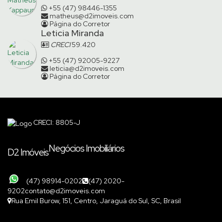
+55 (47) 98446-1355
matheus@d2imoveis.com
Página do Corretor
Leticia Miranda
CRECI
59.420
+55 (47) 92005-9227
leticia@d2imoveis.com
Página do Corretor
CRECI: 8805-J
Negócios Imobiliários
D2 Imóveis
(47) 98914-0202
(47) 2020-
9202
contato@d2imoveis.com
Rua Emil Burow
,
151
,
Centro
,
Jaraguá do Sul
,
SC
,
Brasil