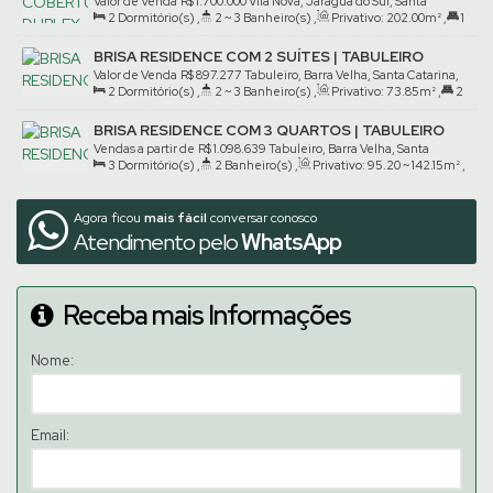
QUARTOS | VILA NOVA
Valor de Venda
R$
1.700.000
Vila Nova, Jaraguá do Sul, Santa
2
Dormitório(s)
,
2 ~ 3
Banheiro(s)
,
Privativo:
202
.00
m²
,
1
Catarina, Brasil
Suíte(s)
,
2
Vaga(s)
BRISA RESIDENCE COM 2 SUÍTES | TABULEIRO
Valor de Venda
R$
897.277
Tabuleiro, Barra Velha, Santa Catarina,
2
Dormitório(s)
,
2 ~ 3
Banheiro(s)
,
Privativo:
73
.85
m²
,
2
Brasil
Suíte(s)
,
1
Vaga(s)
BRISA RESIDENCE COM 3 QUARTOS | TABULEIRO
Vendas a partir de
R$
1.098.639
Tabuleiro, Barra Velha, Santa
3
Dormitório(s)
,
2
Banheiro(s)
,
Privativo:
95
.20
~ 142
.15
m²
,
Catarina, Brasil
1
Suíte(s)
Agora ficou
mais fácil
conversar conosco
Atendimento pelo
WhatsApp
Receba mais Informações
Nome:
Email: