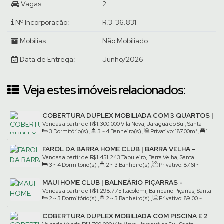
Vagas:
2
Nº Incorporação:
R.3-36.831
Mobílias:
Não Mobiliado
Data de Entrega:
Junho/2026
Veja estes imóveis relacionados:
COBERTURA DUPLEX MOBILIADA COM 3 QUARTOS |
VILA NOVA
Vendas a partir de
R$
1.300.000
Vila Nova, Jaraguá do Sul, Santa
3
Dormitório(s)
,
3 ~ 4
Banheiro(s)
,
Privativo:
187
.00
m²
,
1
Catarina, Brasil
Suíte(s)
,
2
Vaga(s)
FAROL DA BARRA HOME CLUB | BARRA VELHA -
TABULEIRO
Vendas a partir de
R$
1.451.243
Tabuleiro, Barra Velha, Santa
3 ~ 4
Dormitório(s)
,
2 ~ 3
Banheiro(s)
,
Privativo:
87
.61
~
Catarina, Brasil
132
.57
m²
,
1 ~ 2
Suíte(s)
,
1 ~ 2
Vaga(s)
MAUI HOME CLUB | BALNEÁRIO PIÇARRAS -
ITACOLOMI
Vendas a partir de
R$
1.298.775
Itacolomi, Balneário Piçarras, Santa
2 ~ 3
Dormitório(s)
,
2 ~ 3
Banheiro(s)
,
Privativo:
89
.00
~
Catarina, Brasil
108
.00
m²
,
1
Suíte(s)
,
1
Vaga(s)
COBERTURA DUPLEX MOBILIADA COM PISCINA E 2