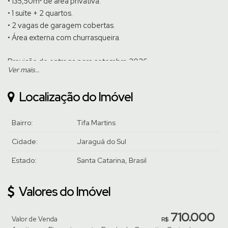
• 135,50m² de área privativa.
• 1 suíte + 2 quartos.
• 2 vagas de garagem cobertas.
• Área externa com churrasqueira.
Previsão de entrega para setembro 2026.
Ver mais...
R.8 - 48.579
Localização do Imóvel
Venha conhecer pessoalmente, agende uma visita com um de
nossos corretores.
Bairro:
Tifa Martins
Cidade:
Jaraguá do Sul
Estado:
Santa Catarina, Brasil
Valores do Imóvel
710.000
Valor de Venda
R$