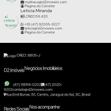
matheus@d2imoveis.com
Página do Corretor
Leticia Miranda
CRECI
59.420
+55 (47) 92005-9227
leticia@d2imoveis.com
Página do Corretor
CRECI: 8805-J
Negócios Imobiliários
D2 Imóveis
(47) 98914-0202
(47) 2020-
9202
contato@d2imoveis.com
Rua Emil Burow
,
151
,
Centro
,
Jaraguá do Sul
,
SC
,
Brasil
Nos acompanhe
Redes Sociais