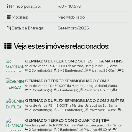
Nº Incorporação:
R.8 - 48.579
Mobílias:
Não Mobiliado
Data de Entrega:
Setembro/2026
Veja estes imóveis relacionados:
GEMINADO DUPLEX COM 2 SUÍTES | TIFA MARTINS
Valor de Venda
R$
439.000
Tifa Martins, Jaraguá do Sul, Santa
2
Dormitório(s)
,
2 ~ 3
Banheiro(s)
,
Privativo:
92
.00
m²
,
2
Catarina, Brasil
Suíte(s)
,
1
Vaga(s)
GEMINADO TÉRREO SEMIMOBILIADO COM 2
QUARTOS | TIFA MARTINS
Valor de Venda
R$
450.000
Tifa Martins, Jaraguá do Sul, Santa
2
Dormitório(s)
,
2
Banheiro(s)
,
Privativo:
66
.60
m²
,
1
Catarina, Brasil
Suíte(s)
,
2
Vaga(s)
GEMINADO DUPLEX SEMIMOBILIADO COM 2 SUÍTES
| TIFA MARTINS
Valor de Venda
R$
449.000
Tifa Martins, Jaraguá do Sul, Santa
2
Dormitório(s)
,
2 ~ 3
Banheiro(s)
,
Privativo:
82
.00
m²
,
2
Catarina, Brasil
Suíte(s)
,
2
Vaga(s)
GEMINADO TÉRREO COM 2 QUARTOS | TIFA
MARTINS
Vendas a partir de
R$
390.000
Tifa Martins, Jaraguá do Sul, Santa
2
Dormitório(s)
,
2
Banheiro(s)
,
Privativo:
65
.00
m²
,
1
Catarina, Brasil