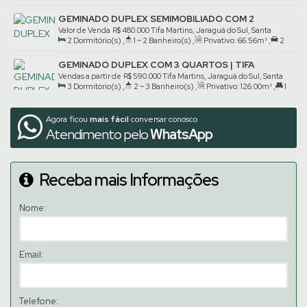
Suíte(s)
,
1
Vaga(s)
GEMINADO DUPLEX SEMIMOBILIADO COM 2
QUARTOS | TIFA MARTINS
Valor de Venda
R$
480.000
Tifa Martins, Jaraguá do Sul, Santa
2
Dormitório(s)
,
1 ~ 2
Banheiro(s)
,
Privativo:
66
.56
m²
,
2
Catarina, Brasil
Vaga(s)
GEMINADO DUPLEX COM 3 QUARTOS | TIFA
MARTINS
Vendas a partir de
R$
590.000
Tifa Martins, Jaraguá do Sul, Santa
3
Dormitório(s)
,
2 ~ 3
Banheiro(s)
,
Privativo:
126
.00
m²
,
1
Catarina, Brasil
Suíte(s)
,
1
Vaga(s)
Agora ficou
mais fácil
conversar conosco
Atendimento pelo
WhatsApp
Receba mais Informações
Nome:
Email:
Telefone: