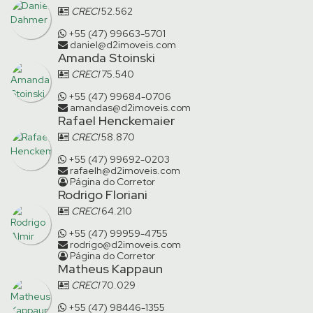
CRECI
52.562
+55 (47) 99663-5701
daniel@d2imoveis.com
Amanda Stoinski
CRECI
75.540
+55 (47) 99684-0706
amandas@d2imoveis.com
Rafael Henckemaier
CRECI
58.870
+55 (47) 99692-0203
rafaelh@d2imoveis.com
Página do Corretor
Rodrigo Floriani
CRECI
64.210
+55 (47) 99959-4755
rodrigo@d2imoveis.com
Página do Corretor
Matheus Kappaun
CRECI
70.029
+55 (47) 98446-1355