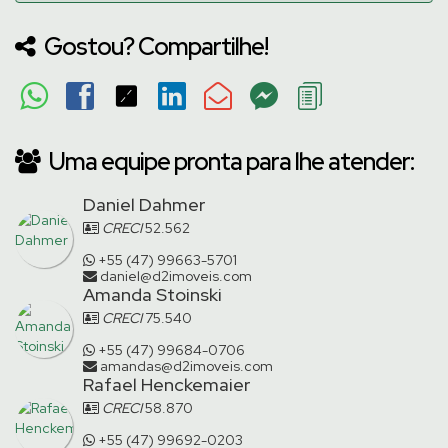
Gostou? Compartilhe!
Uma equipe pronta para lhe atender:
Daniel Dahmer
CRECI
52.562
+55 (47) 99663-5701
daniel@d2imoveis.com
Amanda Stoinski
CRECI
75.540
+55 (47) 99684-0706
amandas@d2imoveis.com
Rafael Henckemaier
CRECI
58.870
+55 (47) 99692-0203