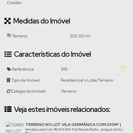
Crédito
Medidas do Imóvel
Terreno:
305
.00
m²
Características do Imóvel
Referência:
919
Tipo de Imóvel:
Residencial
»
Lote/Terreno
Estágio do Imóvel:
Terreno
Veja estes imóveis relacionados:
TERRENO NO LOT. VILA GERMÂNICA COM 330M² |
TRÊS RIOS DO NORTE
Vendas a partir de
R$
294.909
Três Rios do Norte, Jaraguá do Sul,