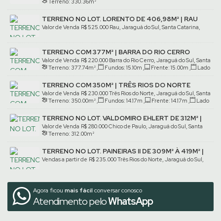
Terreno:
330
.36
m²
Santa Catarina, Brasil
TERRENO NO LOT. LORENTO DE 406,98M² | RAU
Valor de Venda
R$
525.000
Rau, Jaraguá do Sul, Santa Catarina,
Brasil
TERRENO COM 377M² | BARRA DO RIO CERRO
Valor de Venda
R$
220.000
Barra do Rio Cerro, Jaraguá do Sul, Santa
Terreno:
377
.74
m²
,
Fundos:
15
.10
m
,
Frente:
15
.00
m
,
Lado
Catarina, Brasil
Direito:
24
.37
m
,
Lado Esquerdo:
26
.05
m
TERRENO COM 350M² | TRÊS RIOS DO NORTE
Valor de Venda
R$
230.000
Três Rios do Norte, Jaraguá do Sul, Santa
Terreno:
350
.00
m²
,
Fundos:
14
.17
m
,
Frente:
14
.17
m
,
Lado
Catarina, Brasil
Direito:
25
.53
m
,
Lado Esquerdo:
24
.00
m
TERRENO NO LOT. VALDOMIRO EHLERT DE 312M² |
CHICO DE PAULO
Valor de Venda
R$
280.000
Chico de Paulo, Jaraguá do Sul, Santa
Terreno:
312
.00
m²
Catarina, Brasil
TERRENO NO LOT. PAINEIRAS II DE 309M² À 419M² |
TRÊS RIOS DO NORTE
Vendas a partir de
R$
235.000
Três Rios do Norte, Jaraguá do Sul,
Santa Catarina, Brasil
Agora ficou
mais fácil
conversar conosco
Atendimento pelo
WhatsApp