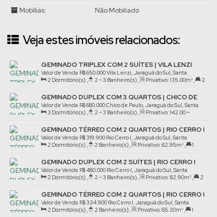
Mobílias:
Não Mobiliado
Veja estes imóveis relacionados:
GEMINADO TRIPLEX COM 2 SUÍTES | VILA LENZI
Valor de Venda
R$
650.000
Vila Lenzi, Jaraguá do Sul, Santa
2
Dormitório(s)
,
2 ~ 3
Banheiro(s)
,
Privativo:
135
.00
m²
,
2
Catarina, Brasil
Suíte(s)
,
2
Vaga(s)
GEMINADO DUPLEX COM 3 QUARTOS | CHICO DE
PAULO
Valor de Venda
R$
680.000
Chico de Paulo, Jaraguá do Sul, Santa
3
Dormitório(s)
,
2 ~ 3
Banheiro(s)
,
Privativo:
142
.00
~
Catarina, Brasil
142
.42
m²
,
1
Suíte(s)
,
2
Vaga(s)
GEMINADO TÉRREO COM 2 QUARTOS | RIO CERRO I
Valor de Venda
R$
319.900
Rio Cerro I, Jaraguá do Sul, Santa
2
Dormitório(s)
,
2
Banheiro(s)
,
Privativo:
62
.95
m²
,
1
Catarina, Brasil
Suíte(s)
,
1
Vaga(s)
GEMINADO DUPLEX COM 2 SUÍTES | RIO CERRO I
Valor de Venda
R$
480.000
Rio Cerro I, Jaraguá do Sul, Santa
2
Dormitório(s)
,
2 ~ 3
Banheiro(s)
,
Privativo:
82
.90
m²
,
2
Catarina, Brasil
Suíte(s)
,
2
Vaga(s)
GEMINADO TÉRREO COM 2 QUARTOS | RIO CERRO I
Valor de Venda
R$
334.900
Rio Cerro I, Jaraguá do Sul, Santa
2
Dormitório(s)
,
2
Banheiro(s)
,
Privativo:
65
.20
m²
,
1
Catarina, Brasil