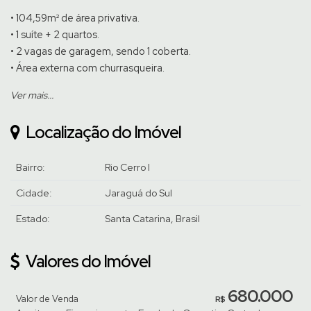
• 104,59m² de área privativa.
• 1 suíte + 2 quartos.
• 2 vagas de garagem, sendo 1 coberta.
• Área externa com churrasqueira.
Ver mais...
Venha conhecer pessoalmente, agende uma visita com um de
nossos corretores.
Localização do Imóvel
Bairro:
Rio Cerro I
Cidade:
Jaraguá do Sul
Estado:
Santa Catarina, Brasil
Valores do Imóvel
680.000
Valor de Venda
R$