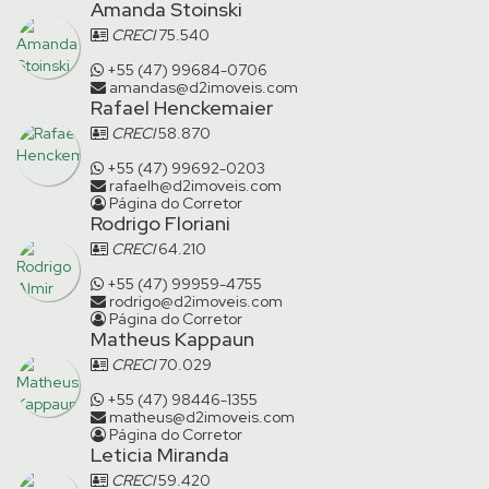
Amanda Stoinski
CRECI
75.540
+55 (47) 99684-0706
amandas@d2imoveis.com
Rafael Henckemaier
CRECI
58.870
+55 (47) 99692-0203
rafaelh@d2imoveis.com
Página do Corretor
Rodrigo Floriani
CRECI
64.210
+55 (47) 99959-4755
rodrigo@d2imoveis.com
Página do Corretor
Matheus Kappaun
CRECI
70.029
+55 (47) 98446-1355
matheus@d2imoveis.com
Página do Corretor
Leticia Miranda
CRECI
59.420