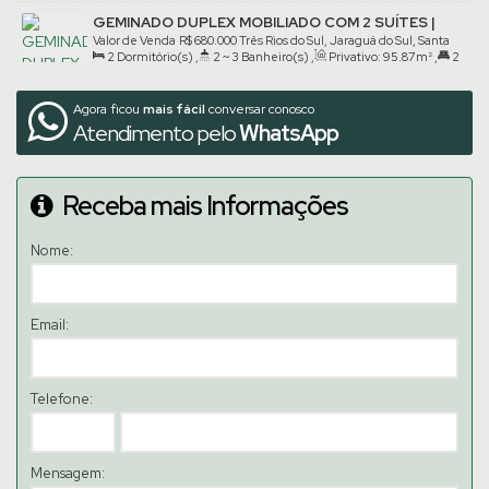
Suíte(s)
,
1
Vaga(s)
GEMINADO DUPLEX MOBILIADO COM 2 SUÍTES |
TRÊS RIOS DO SUL
Valor de Venda
R$
680.000
Três Rios do Sul, Jaraguá do Sul, Santa
2
Dormitório(s)
,
2 ~ 3
Banheiro(s)
,
Privativo:
95
.87
m²
,
2
Catarina, Brasil
Suíte(s)
,
2
Vaga(s)
Agora ficou
mais fácil
conversar conosco
Atendimento pelo
WhatsApp
Receba mais Informações
Nome:
Email:
Telefone:
Mensagem: