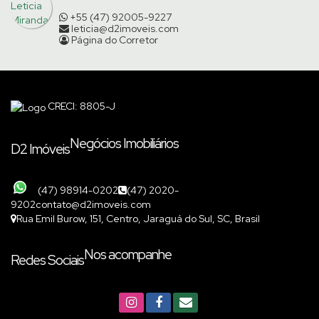
+55 (47) 92005-9227
leticia@d2imoveis.com
Página do Corretor
CRECI: 8805-J
Negócios Imobiliários
D2 Imóveis
(47) 98914-0202
(47) 2020-
9202
contato@d2imoveis.com
Rua Emil Burow
,
151
,
Centro
,
Jaraguá do Sul
,
SC
,
Brasil
Nos acompanhe
Redes Sociais