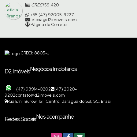
CRECI
59.420
+55 (47) 92005-9227
leticia@d2imoveis.com
Página do Corretor
CRECI: 8805-J
Negócios Imobiliários
D2 Imóveis
(47) 98914-0202
(47) 2020-
9202
contato@d2imoveis.com
Rua Emil Burow
,
151
,
Centro
,
Jaraguá do Sul
,
SC
,
Brasil
Nos acompanhe
Redes Sociais