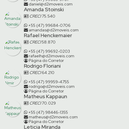
daniel@d2imoveis.com
Amanda Stoinski
CRECI
75.540
+55 (47) 99684-0706
amandas@d2imoveis.com
Rafael Henckemaier
CRECI
58.870
+55 (47) 99692-0203
rafaelh@d2imoveis.com
Página do Corretor
Rodrigo Floriani
CRECI
64.210
+55 (47) 99959-4755
rodrigo@d2imoveis.com
Página do Corretor
Matheus Kappaun
CRECI
70.029
+55 (47) 98446-1355
matheus@d2imoveis.com
Página do Corretor
Leticia Miranda