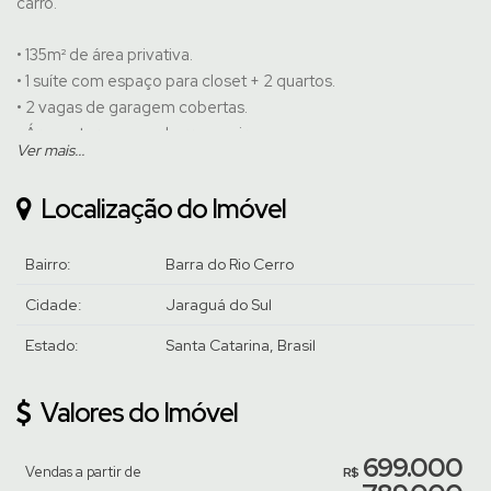
carro.
• 135m² de área privativa.
• 1 suíte com espaço para closet + 2 quartos.
• 2 vagas de garagem cobertas.
• Área externa com churrasqueira.
Ver mais...
Venha conhecer pessoalmente, agende uma visita com um de
Localização do Imóvel
nossos corretores.
Bairro:
Barra do Rio Cerro
Cidade:
Jaraguá do Sul
Estado:
Santa Catarina, Brasil
Valores do Imóvel
699.000
Vendas a partir de
R$