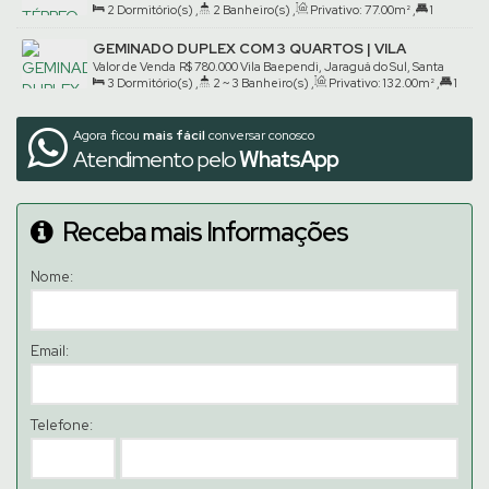
2
Dormitório(s)
,
2
Banheiro(s)
,
Privativo:
77
.00
m²
,
1
Catarina, Brasil
Suíte(s)
,
1
Vaga(s)
GEMINADO DUPLEX COM 3 QUARTOS | VILA
BAEPENDI
Valor de Venda
R$
780.000
Vila Baependi, Jaraguá do Sul, Santa
3
Dormitório(s)
,
2 ~ 3
Banheiro(s)
,
Privativo:
132
.00
m²
,
1
Catarina, Brasil
Suíte(s)
,
2
Vaga(s)
Agora ficou
mais fácil
conversar conosco
Atendimento pelo
WhatsApp
Receba mais Informações
Nome:
Email:
Telefone: