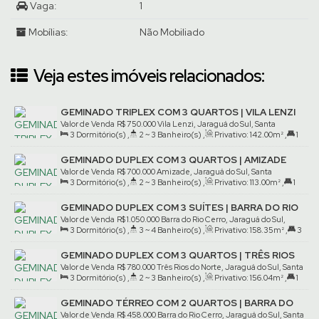
Vaga:
1
Mobílias:
Não Mobiliado
Veja estes imóveis relacionados:
GEMINADO TRIPLEX COM 3 QUARTOS | VILA LENZI
Valor de Venda
R$
750.000
Vila Lenzi, Jaraguá do Sul, Santa
3
Dormitório(s)
,
2 ~ 3
Banheiro(s)
,
Privativo:
142
.00
m²
,
1
Catarina, Brasil
Suíte(s)
,
2
Vaga(s)
GEMINADO DUPLEX COM 3 QUARTOS | AMIZADE
Valor de Venda
R$
700.000
Amizade, Jaraguá do Sul, Santa
3
Dormitório(s)
,
2 ~ 3
Banheiro(s)
,
Privativo:
113
.00
m²
,
1
Catarina, Brasil
Suíte(s)
,
2
Vaga(s)
GEMINADO DUPLEX COM 3 SUÍTES | BARRA DO RIO
CERRO
Valor de Venda
R$
1.050.000
Barra do Rio Cerro, Jaraguá do Sul,
3
Dormitório(s)
,
3 ~ 4
Banheiro(s)
,
Privativo:
158
.35
m²
,
3
Santa Catarina, Brasil
Suíte(s)
,
3
Vaga(s)
GEMINADO DUPLEX COM 3 QUARTOS | TRÊS RIOS
DO NORTE
Valor de Venda
R$
780.000
Três Rios do Norte, Jaraguá do Sul, Santa
3
Dormitório(s)
,
2 ~ 3
Banheiro(s)
,
Privativo:
156
.04
m²
,
1
Catarina, Brasil
Suíte(s)
,
2
Vaga(s)
GEMINADO TÉRREO COM 2 QUARTOS | BARRA DO
RIO CERRO
Valor de Venda
R$
458.000
Barra do Rio Cerro, Jaraguá do Sul, Santa