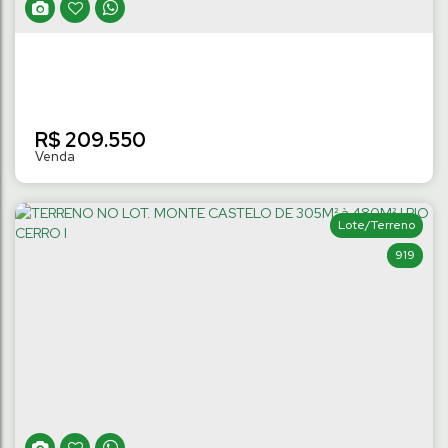
R$
209.550
Lote/Terreno
919
TERRENO NO LOT. VICTÓRIA DE 330M² À
520M² | RIO HERN
Rio Hern
,
Schroeder
,
Santa Catarina
,
Brasil
330
m²
Terreno:
13
m
Fundos:
13
m
Frente:
.00
.00
.00
26
m
Lado Direito:
26
m
Lado Esquerdo:
.26
.26