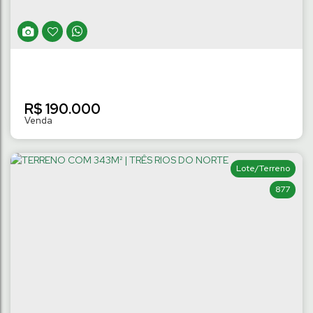
311
m²
Terreno:
.00
R$
190.000
Lote/Terreno
877
TERRENO COM 280M² | JARAGUÁ 84
Jaraguá 84
,
Jaraguá do Sul
,
Santa Catarina
,
Brasil
280
m²
Terreno:
10
m
Fundos:
10
m
Frente:
.00
.00
.00