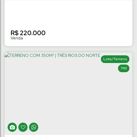
R$
220.000
Lote/Terreno
743
TERRENO COM 377M² | BARRA DO RIO
CERRO
Barra do Rio Cerro
,
Jaraguá do Sul
,
Santa Catarina
,
Brasil
377
m²
Terreno:
15
m
Fundos:
15
m
Frente:
.74
.10
.00
24
m
Lado Direito:
26
m
Lado Esquerdo:
.37
.05