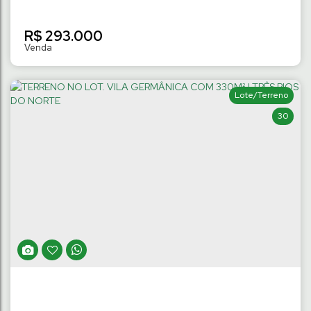
R$
293.000
Lote/Terreno
30
TERRENO NO LOT. WALVERDE DE 327M² à
460M² | JOÃO PESSOA
João Pessoa
,
Jaraguá do Sul
,
Santa Catarina
,
Brasil
327
m²
Terreno:
.20