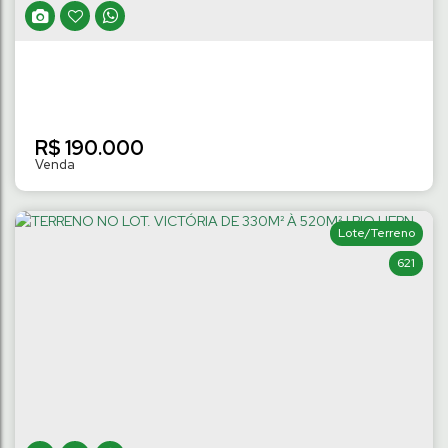
28
m
Lado Direito:
28
m
Lado Esquerdo:
.00
.00
R$
190.000
Lote/Terreno
621
TERRENO COM 343M² | TRÊS RIOS DO
NORTE
Três Rios do Norte
,
Jaraguá do Sul
,
Santa Catarina
,
Brasil
343
m²
Terreno:
14
m
Fundos:
14
m
Frente:
.00
.00
.00
24
m
Lado Direito:
24
m
Lado Esquerdo:
.50
.50