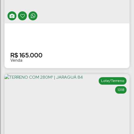
R$
165.000
Lote/Terreno
1318
TERRENO NO LOT. VIP DE 311M² à 450M² |
TRÊS RIOS DO NORTE
Três Rios do Norte
,
Jaraguá do Sul
,
Santa Catarina
,
Brasil