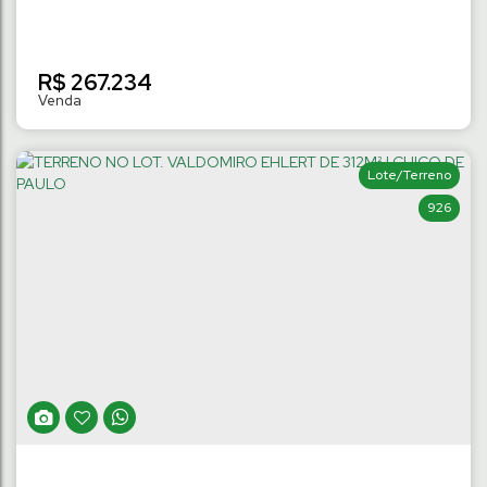
R$
267.234
Lote/Terreno
926
CONDOMÍNIO VILLA FLORENÇA |
BANANAL DO SUL
Bananal do Sul
,
Guaramirim
,
Santa Catarina
,
Brasil
242
m²
Terreno:
.13