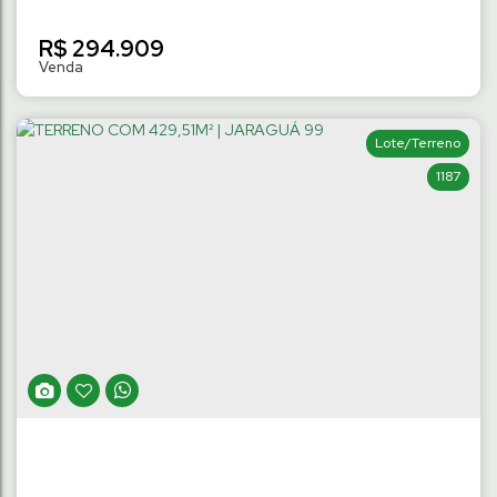
R$
294.909
Lote/Terreno
1187
TERRENO NO LOT. VILA GERMÂNICA COM
330M² | TRÊS RIOS DO NORTE
Três Rios do Norte
,
Jaraguá do Sul
,
Santa Catarina
,
Brasil
330
m²
Terreno:
.36