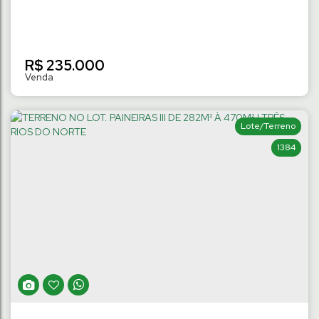
R$
235.000
Lote/Terreno
1384
TERRENO NO LOT. PAINEIRAS II DE 309M² À
419M² | TRÊS RIOS DO NORTE
Três Rios do Norte
,
Jaraguá do Sul
,
Santa Catarina
,
Brasil