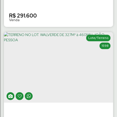
R$
291.600
Lote/Terreno
1598
TERRENO NO LOT. QUEBEC DE 325M² à
744M² | TRÊS RIOS DO NORTE
Três Rios do Norte
,
Jaraguá do Sul
,
Santa Catarina
,
Brasil