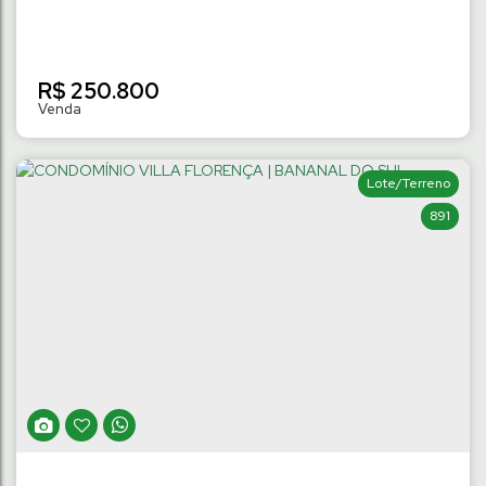
R$
250.800
Lote/Terreno
891
TERRENO NO LOT. PAINEIRAS III DE 282M² À
470M² | TRÊS RIOS DO NORTE
Três Rios do Norte
,
Jaraguá do Sul
,
Santa Catarina
,
Brasil