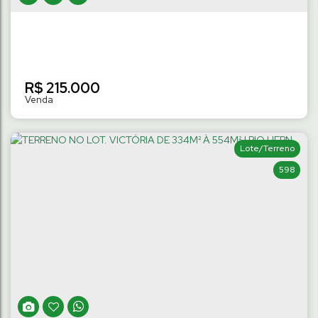
R$
215.000
Lote/Terreno
598
TERRENO NO LOT. HAMBURGO DE 330M²
À 496M² | CENTRO
Centro
,
Schroeder
,
Santa Catarina
,
Brasil
330
m²
Terreno:
.00