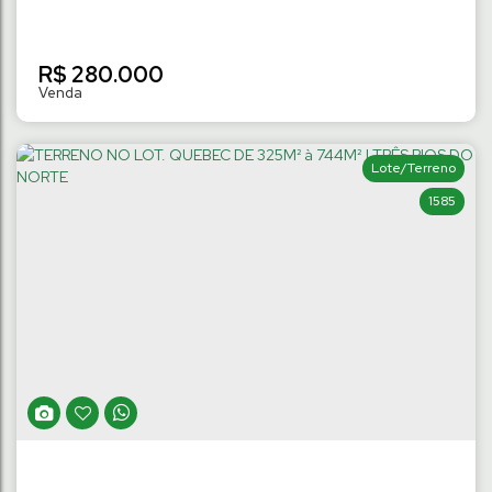
R$
280.000
Lote/Terreno
1585
TERRENO NO LOT. VALDOMIRO EHLERT DE
312M² | CHICO DE PAULO
Chico de Paulo
,
Jaraguá do Sul
,
Santa Catarina
,
Brasil
312
m²
Terreno:
.00