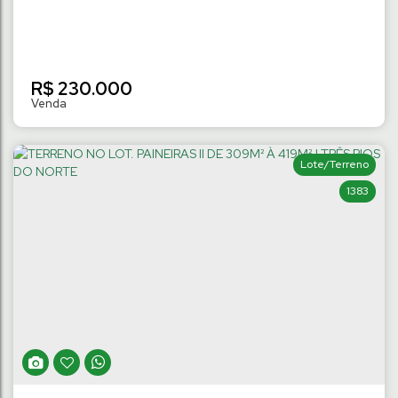
R$
230.000
Lote/Terreno
1383
TERRENO COM 350M² | TRÊS RIOS DO
NORTE
Três Rios do Norte
,
Jaraguá do Sul
,
Santa Catarina
,
Brasil
350
m²
Terreno:
14
m
Fundos:
14
m
Frente:
.00
.17
.17
25
m
Lado Direito:
24
m
Lado Esquerdo:
.53
.00