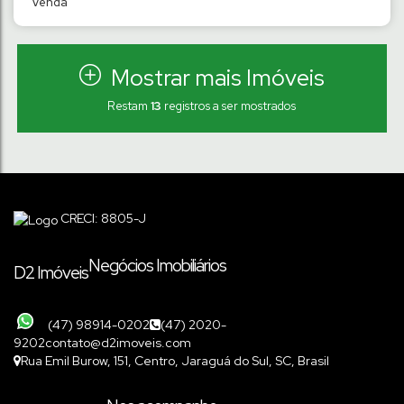
Mostrar mais Imóveis
Restam
13
registros a ser mostrados
TERRENO COM 325M² | AMIZADE
Amizade
,
Jaraguá do Sul
,
Santa Catarina
,
Brasil
CRECI: 8805-J
325
m²
Terreno:
14
m
Frente:
22
m
Lado Direito:
.54
.00
.43
24
m
Lado Esquerdo:
.00
Negócios Imobiliários
D2 Imóveis
(47) 98914-0202
(47) 2020-
9202
contato@d2imoveis.com
Rua Emil Burow
,
151
,
Centro
,
Jaraguá do Sul
,
SC
,
Brasil