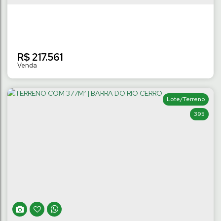
R$
217.561
Lote/Terreno
395
TERRENO NO LOT. VICTÓRIA DE 334M² À
554M² | RIO HERN
Rio Hern
,
Schroeder
,
Santa Catarina
,
Brasil
334
m²
Terreno:
.71