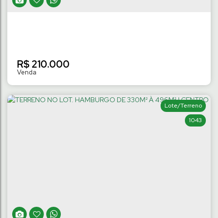
R$
210.000
Lote/Terreno
1043
TERRENO NO LOT. MONTE CASTELO DE
305M² à 480M² | RIO CERRO I
Rio Cerro I
,
Jaraguá do Sul
,
Santa Catarina
,
Brasil
305
m²
Terreno:
.00